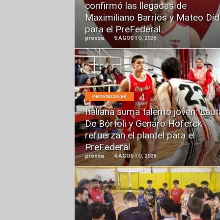
confirmó las llegadas de
Maximiliano Barrios y Mateo Did
para el PreFederal
prensa
5 AGOSTO, 2026
LEER
PROVINCIALES
MÁS
Italiana suma talento joven: Laut
De Bórtoli y Genaro Hoferek
refuerzan el plantel para el
PreFederal
prensa
4 AGOSTO, 2026
LEER