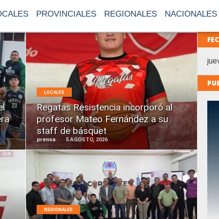
OCALES
PROVINCIALES
REGIONALES
NACIONALES
FE
jue
LEER
PU
MÁS
LOCALES
el
Regatas Resistencia incorporó al
era
profesor Mateo Fernández a su
staff de básquet
prensa
5 AGOSTO, 2026
LEER
MÁS
REGIONALES