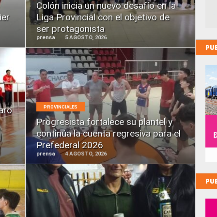
Colón inicia un nuevo desafío en la
ier
Liga Provincial con el objetivo de
ser protagonista
prensa
5 AGOSTO, 2026
PU
LEER
MÁS
PROVINCIALES
aro
Progresista fortalece su plantel y
continúa la cuenta regresiva para el
Prefederal 2026
prensa
4 AGOSTO, 2026
PU
LEER