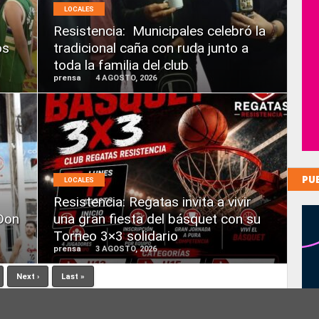
MÁS
LOCALES
Resistencia: Municipales celebró la
os
tradicional caña con ruda junto a
toda la familia del club
prensa
4 AGOSTO, 2026
LEER
MÁS
PU
LOCALES
Resistencia: Regatas invita a vivir
Don
una gran fiesta del básquet con su
Torneo 3×3 solidario
prensa
3 AGOSTO, 2026
Next ›
Last »