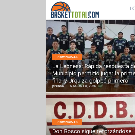
L
LEER
MÁS
PROVINCIALES
La Leonesa: Rápida respuesta d
Municipio permitió jugar la prim
final y Urquiza golpeó primero
prensa
5 AGOSTO, 2026
LEER
PROVINCIALES
MÁS
Don Bosco sigue reforzándose: