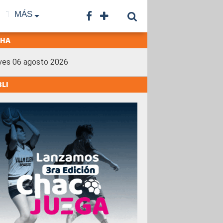
TF
MÁS
TNA
LNB
CONTACTO
CHA
ves 06 agosto 2026
BLI