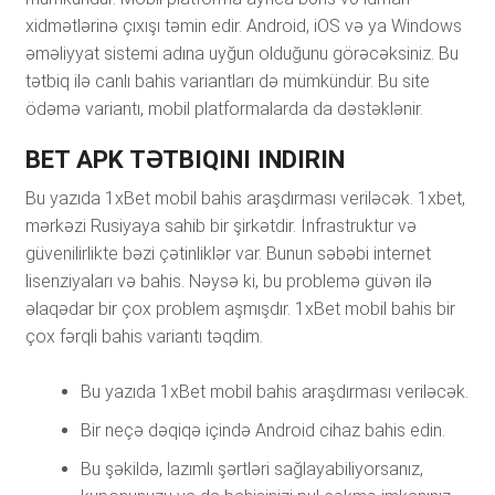
xidmətlərinə çıxışı təmin edir. Android, iOS və ya Windows
əməliyyat sistemi adına uyğun olduğunu görəcəksiniz. Bu
tətbiq ilə canlı bahis variantları də mümkündür. Bu site
ödəmə variantı, mobil platformalarda da dəstəklənir.
BET APK TƏTBIQINI INDIRIN
Bu yazıda 1xBet mobil bahis araşdırması veriləcək. 1xbet,
mərkəzi Rusiyaya sahib bir şirkətdir. İnfrastruktur və
güvenilirlikte bəzi çətinliklər var. Bunun səbəbi internet
lisenziyaları və bahis. Nəysə ki, bu problemə güvən ilə
əlaqədar bir çox problem aşmışdır. 1xBet mobil bahis bir
çox fərqli bahis variantı təqdim.
Bu yazıda 1xBet mobil bahis araşdırması veriləcək.
Bir neçə dəqiqə içində Android cihaz bahis edin.
Bu şəkildə, lazımlı şərtləri sağlayabiliyorsanız,