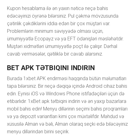
Kupon hesablama ilə ən yaxın nəticə neçə bahis
edəcəyinizi öyrənə bilərsiniz. Pul çəkmə mövzusunda
çətinlik çəkdiklərini iddia edən bir çox müştəri var.
Problemlərin minimum səviyyədə olması üçün,
ümumiyyətlə Ecopayz və ya EFT ödənişləri məsləhətdir.
Müştəri xidmətləri ümumiyyətlə poçt ilə çalışır. Dərhal
cavab verməsələr, qətiliklə bir cavab alarsınız.
BET APK TƏTBIQINI INDIRIN
Burada 1xbet APK endirməsi haqqında bütün məlumatları
tapa bilərsiniz. Bir neçə dəqiqə içində Android cihaz bahis
edin. Eynisi iOS və Windows Phone istifadəçiləri üçün də
etibarlıdır. 1xBet apk tətbiqini indirin və ən yaxşı bazarlara
mobil bahis edin! Menyu dillərinin seçimi bahis proqramları
və ya depozit variantları kimi çox müxtəlifdir. Məhdud və
xüsusilə Alman və bəli, Alman olaraq seçki edə biləcəyiniz
menyu dillərindən birini seçirik.