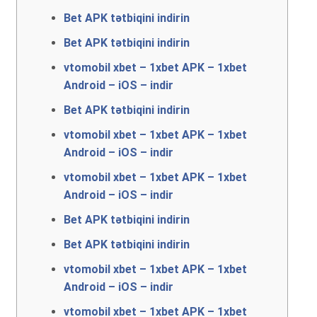
Bet APK tətbiqini indirin
Bet APK tətbiqini indirin
vtomobil xbet – 1xbet APK – 1xbet
Android – iOS – indir
Bet APK tətbiqini indirin
vtomobil xbet – 1xbet APK – 1xbet
Android – iOS – indir
vtomobil xbet – 1xbet APK – 1xbet
Android – iOS – indir
Bet APK tətbiqini indirin
Bet APK tətbiqini indirin
vtomobil xbet – 1xbet APK – 1xbet
Android – iOS – indir
vtomobil xbet – 1xbet APK – 1xbet