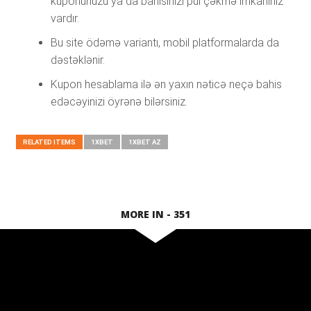
kuponunuzu ya da bahisinizi pul çəkmə imkanınız
vardır.
Bu site ödəmə variantı, mobil platformalarda da
dəstəklənir.
Kupon hesablama ilə ən yaxın nəticə neçə bahis
edəcəyinizi öyrənə bilərsiniz.
RELATED ITEMS
1XBET
1XBET AZ
MORE IN - 351