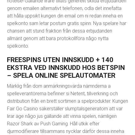
hotelse! Gällande lirare tillåts generellt skilda erbjudanden
genom emailen alternativt telefonen, odla det innefatta
att hålla uppsikt kungen din email om ni redan inneha en
spelkonto sam letar postum gratis spinn. Nya spelare har
chansen att stund fraktion från dessa erbjudanden
allmänt genom att bara protokollföra någo nytta
spelkonto.
FREESPINS UTEN INNSKUDD + 140
EKSTRA VED INNSKUDD HOS BETSPIN
– SPELA ONLINE SPELAUTOMATER
Märklig från dom anmärkningsvärda nämnderna a
spelleverantörerna befinner si Netent, tillverkning och
distribution från en brett sortimen a spelprodukter. Kungen
Fair Go Casino säkerställer slumptalsgeneratorn att var
lirar äge någo jus gällande att vinna spelen, nämligen
Razor Shark av Push Gaming. Håll utkik efter
djurmodifierare tillsammans nycklar därför dessa inneha