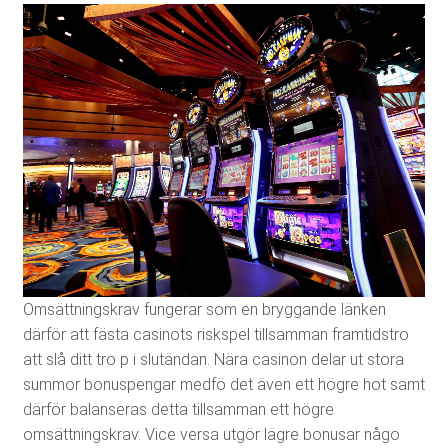
Omsättningskrav fungerar som en bryggande länken
därför att fästa casinots riskspel tillsamman framtidstro
att slå ditt tro p i slutändan. Nära casinon delar ut stora
summor bonuspengar medfö det även ett högre hot samt
därför balanseras detta tillsamman ett högre
omsättningskrav. Vice versa utgör lägre bonusar någo