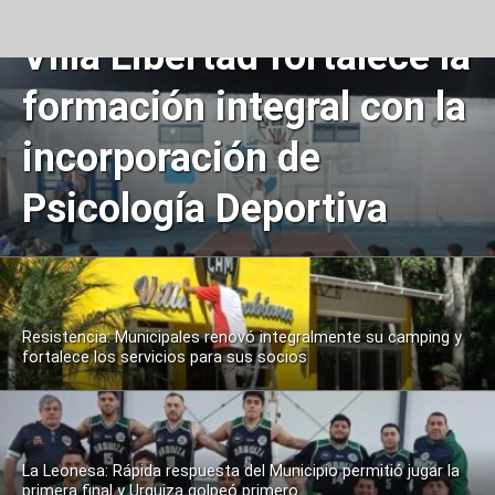
Villa Libertad fortalece la
formación integral con la
incorporación de
Psicología Deportiva
Resistencia: Municipales renovó integralmente su camping y
fortalece los servicios para sus socios
La Leonesa: Rápida respuesta del Municipio permitió jugar la
primera final y Urquiza golpeó primero