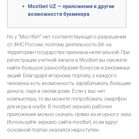
Mostbet UZ — приложения и другие
возможности букмекера
Но у “Мостбет” нет соответствующего разрешения
от ФНС России, поэтому деятельность БК на
территории государства признана нелегальной. При
регистрации учетной записи в Mostbet вы сможете
найти большое разнообразие бонусов и рекламных
акций. Благодаря игорному порталу, у каждого
человека есть возможность зарабатывать большие
деньги, сидя в своем доме. Если у вас нет
компьютера, то вы можете попробовать смартфон
для игры в клубе. В mostbet зеркало рабочее
приложение можно скачать прямо из игорного зала.
Используйте зеркало сайта mostbet, если вдруг
основной портал оказался недоступен.