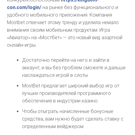
con.com/login/
на рынке без функционального и
удобного мобильного приложения. Компания
Mostbet отвечает этому тренду и уделила немало
внимания своим мобильным продуктам. Игра
«Авиатор» на «Мостбет» — это новый вид азартной
онлайн-игры.
Достаточно перейти на него и зайти в
аккаунт, и вы без проблем сможете и дальше
наслаждаться игрой в слоты.
MostBet предлагает широкий выбор игр от
лучших производителей программного
обеспечения в индустрии казино.
Чтобы отыграть начисленные бонусные
средства, вам нужно будет сделать ставку с
определенным вейджером.