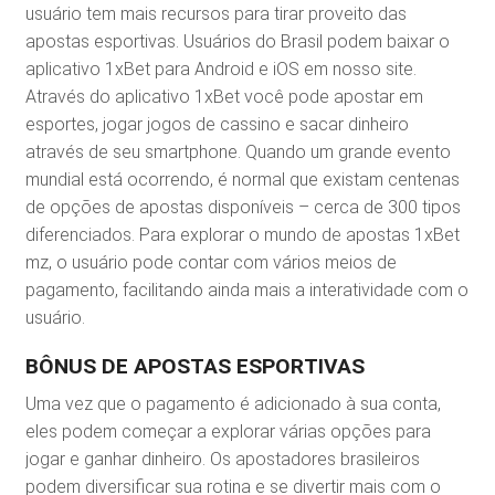
usuário tem mais recursos para tirar proveito das
apostas esportivas. Usuários do Brasil podem baixar o
aplicativo 1xBet para Android e iOS em nosso site.
Através do aplicativo 1xBet você pode apostar em
esportes, jogar jogos de cassino e sacar dinheiro
através de seu smartphone. Quando um grande evento
mundial está ocorrendo, é normal que existam centenas
de opções de apostas disponíveis – cerca de 300 tipos
diferenciados. Para explorar o mundo de apostas 1xBet
mz, o usuário pode contar com vários meios de
pagamento, facilitando ainda mais a interatividade com o
usuário.
BÔNUS DE APOSTAS ESPORTIVAS
Uma vez que o pagamento é adicionado à sua conta,
eles podem começar a explorar várias opções para
jogar e ganhar dinheiro. Os apostadores brasileiros
podem diversificar sua rotina e se divertir mais com o