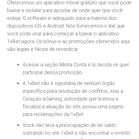
Oferecemos um aplicativo móvel gratuito que você pode
baixar e instalar para apostar de onde quer que você
esteja. O software é adequado para a maioria dos
dispositivos iOS e Android. Nós fornecemos o link que
você pode usar para começar a baixar o aplicativo
1xBet agora. Os bônus e as promoções oferecidos aqui
são legais e fáceis de reivindicar.
Acesse a seção Minha Conta e lá decida se quer
participar dessa promoção.
A 1xBet não é signatária de nenhum órgão
específico para resolução de conflitos, mas a
Curaçao eGaming, autoridade que licencia e
fiscaliza a atuação do site, possui uma página
para reclamações da 1xBet.
Você não terá a preocupação de ter saldo
sobrando no site 1xBet e não encontrar o evento