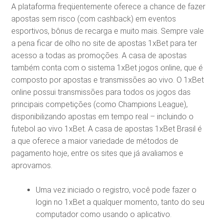
A plataforma freqüentemente oferece a chance de fazer
apostas sem risco (com cashback) em eventos
esportivos, bônus de recarga e muito mais. Sempre vale
a pena ficar de olho no site de apostas 1xBet para ter
acesso a todas as promoções. A casa de apostas
também conta com o sistema 1xBet jogos online, que é
composto por apostas e transmissões ao vivo. O 1xBet
online possui transmissões para todos os jogos das
principais competições (como Champions League),
disponibilizando apostas em tempo real – incluindo o
futebol ao vivo 1xBet. A casa de apostas 1xBet Brasil é
a que oferece a maior variedade de métodos de
pagamento hoje, entre os sites que já avaliamos e
aprovamos.
Uma vez iniciado o registro, você pode fazer o
login no 1xBet a qualquer momento, tanto do seu
computador como usando o aplicativo.