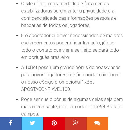
O site utiliza uma variedade de ferramentas
estabilizadoras para manter a privacidade e a
confidencialidade das informações pessoais e
bancárias de todos os jogadores.
E o apostador que tiver necessidades de maiores
esclarecimentos poderá ficar tranquilo, já que
todo o contato que vier a ser feito se dará todo
em português brasileiro.
A 1xBet possui um grande bônus de boas-vindas
para novos jogadores que fica ainda maior com
o nosso código promocional 1xBet
APOSTACONFIAVEL100.
Pode ser que o bônus de algumas delas seja bem
mais interessante, mas, em odds, a 1xBet Brasil é
campeã.
A 1xBet oferece mais de 100 tipos de apostas