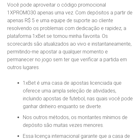
Você pode aproveitar o código promocional
1XPROMO30 apenas uma vez. Com depósitos a partir de
apenas R$ 5 e uma equipe de suporte ao cliente
resolvendo os problemas com dedicação e rapidez, a
plataforma 1xBet se tornou minha favorita. Os
scorecards são atualizados ao vivo e instantaneamente,
permitindo-me apostar a qualquer momento e
permanecer no jogo sem ter que verificar a partida em
outros lugares.
1xBet é uma casa de apostas licenciada que
oferece uma ampla seleção de atividades,
incluindo apostas de futebol, nas quais você pode
ganhar dinheiro enquanto se diverte.
Nos outros métodos, os montantes mínimos de
depósito são muitas vezes menores.
Essa licença internacional garante que a casa de