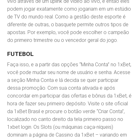
vivo através de um uplink de vídeo ao vivo, e então eles
podem jogar exatamente como jogariam em um estúdio
de TV do mundo real. Como a gestão deste esporte é
diferente de outras, o basquete permite outros tipos de
apostas. Por exemplo, você pode escolher o campeão
do primeiro trimestre ou o vencedor geral do jogo.
FUTEBOL
Faça isso, e a partir das opções “Minha Conta” no 1xBet,
você pode mudar seu nome de usuário e senha. Acesse
a seção Minha Conta e lá decida se quer participar
dessa promoção. Com sua conta ativada e após
concordar em participar das ofertas e bônus da 1xBet, é
hora de fazer seu primeiro depósito. Visite o site oficial
da 1xBet Brasil e procure o botão verde “Criar Conta”,
localizado no canto direito da tela primeiro passo no
1xbet login. Os Slots (ou máquinas caça-níqueis)
dominam a página de Cassino da 1xBet – variando em