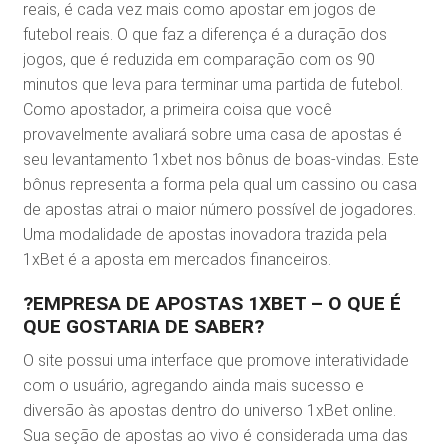
reais, é cada vez mais como apostar em jogos de
futebol reais. O que faz a diferença é a duração dos
jogos, que é reduzida em comparação com os 90
minutos que leva para terminar uma partida de futebol.
Como apostador, a primeira coisa que você
provavelmente avaliará sobre uma casa de apostas é
seu levantamento 1xbet nos bônus de boas-vindas. Este
bônus representa a forma pela qual um cassino ou casa
de apostas atrai o maior número possível de jogadores.
Uma modalidade de apostas inovadora trazida pela
1xBet é a aposta em mercados financeiros.
?EMPRESA DE APOSTAS 1XBET – O QUE É
QUE GOSTARIA DE SABER?
O site possui uma interface que promove interatividade
com o usuário, agregando ainda mais sucesso e
diversão às apostas dentro do universo 1xBet online.
Sua seção de apostas ao vivo é considerada uma das