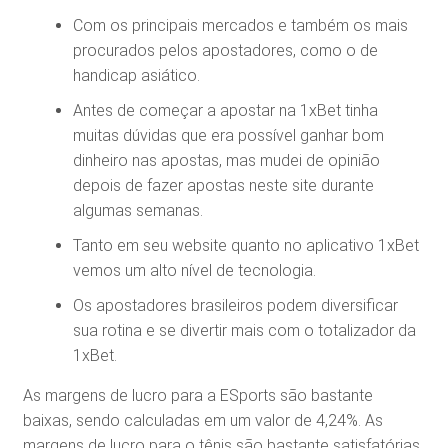
Com os principais mercados e também os mais
procurados pelos apostadores, como o de
handicap asiático.
Antes de começar a apostar na 1xBet tinha
muitas dúvidas que era possível ganhar bom
dinheiro nas apostas, mas mudei de opinião
depois de fazer apostas neste site durante
algumas semanas.
Tanto em seu website quanto no aplicativo 1xBet
vemos um alto nível de tecnologia.
Os apostadores brasileiros podem diversificar
sua rotina e se divertir mais com o totalizador da
1xBet.
As margens de lucro para a ESports são bastante
baixas, sendo calculadas em um valor de 4,24%. As
margens de lucro para o tênis são bastante satisfatórias,