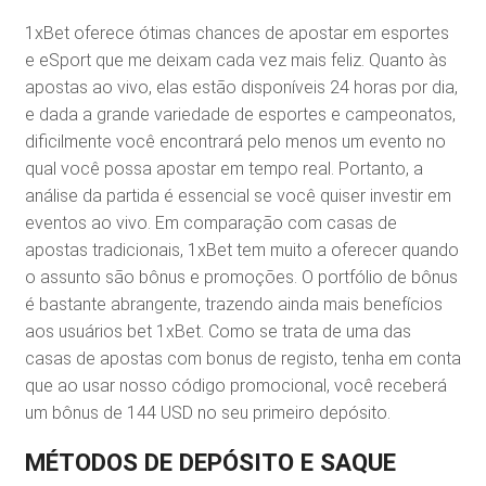
1xBet oferece ótimas chances de apostar em esportes
e eSport que me deixam cada vez mais feliz. Quanto às
apostas ao vivo, elas estão disponíveis 24 horas por dia,
e dada a grande variedade de esportes e campeonatos,
dificilmente você encontrará pelo menos um evento no
qual você possa apostar em tempo real. Portanto, a
análise da partida é essencial se você quiser investir em
eventos ao vivo. Em comparação com casas de
apostas tradicionais, 1xBet tem muito a oferecer quando
o assunto são bônus e promoções. O portfólio de bônus
é bastante abrangente, trazendo ainda mais benefícios
aos usuários bet 1xBet. Como se trata de uma das
casas de apostas com bonus de registo, tenha em conta
que ao usar nosso código promocional, você receberá
um bônus de 144 USD no seu primeiro depósito.
MÉTODOS DE DEPÓSITO E SAQUE