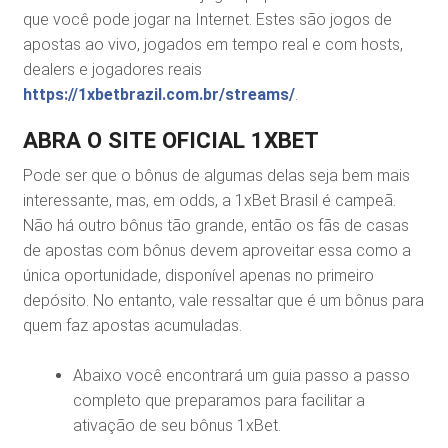
que você pode jogar na Internet. Estes são jogos de
apostas ao vivo, jogados em tempo real e com hosts,
dealers e jogadores reais
https://1xbetbrazil.com.br/streams/
.
ABRA O SITE OFICIAL 1XBET
Pode ser que o bônus de algumas delas seja bem mais
interessante, mas, em odds, a 1xBet Brasil é campeã.
Não há outro bônus tão grande, então os fãs de casas
de apostas com bônus devem aproveitar essa como a
única oportunidade, disponível apenas no primeiro
depósito. No entanto, vale ressaltar que é um bônus para
quem faz apostas acumuladas.
Abaixo você encontrará um guia passo a passo
completo que preparamos para facilitar a
ativação de seu bônus 1xBet.