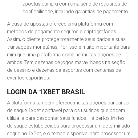
apostas cumpra com uma série de requisitos de
confiabilidade, incluindo garantias de pagamento.
A casa de apostas oferece uma plataforma com
métodos de pagamento seguros e criptografados.
Assim, o cliente protege totalmente seus dados e suas
transações monetárias. Por isso é muito importante para
mim que uma plataforma combine muitas opções de
ambos. Tem dezenas de jogos maravilhosos na seção
de cassino e dezenas de esportes com centenas de
eventos esportivos.
LOGIN DA 1XBET BRASIL
A plataforma também oferece muitas opções bancárias
de saque 1xbet confiavel para os usuários que podem
utilizá-la para descontar seus fundos. Há certos limites
de saque estabelecidos para processar um determinado
saque no 1xBet, e o tempo disponível para processar um