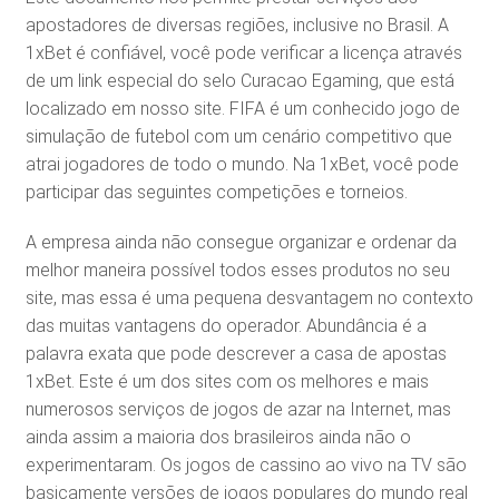
apostadores de diversas regiões, inclusive no Brasil. A
1xBet é confiável, você pode verificar a licença através
de um link especial do selo Curacao Egaming, que está
localizado em nosso site. FIFA é um conhecido jogo de
simulação de futebol com um cenário competitivo que
atrai jogadores de todo o mundo. Na 1xBet, você pode
participar das seguintes competições e torneios.
A empresa ainda não consegue organizar e ordenar da
melhor maneira possível todos esses produtos no seu
site, mas essa é uma pequena desvantagem no contexto
das muitas vantagens do operador. Abundância é a
palavra exata que pode descrever a casa de apostas
1xBet. Este é um dos sites com os melhores e mais
numerosos serviços de jogos de azar na Internet, mas
ainda assim a maioria dos brasileiros ainda não o
experimentaram. Os jogos de cassino ao vivo na TV são
basicamente versões de jogos populares do mundo real