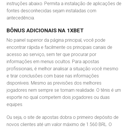
instruções abaixo. Permita a instalação de aplicações de
fontes desconhecidas sejam instaladas com
antecedência.
BÔNUS ADICIONAIS NA 1XBET
No painel superior da página principal, você pode
encontrar rápida e facilmente os principais canais de
acesso ao serviço, sem ter que procurar por
informações em menus ocultos. Para apostas
profissionais, é melhor analisar a situação você mesmo
e tirar conclusões com base nas informações
disponíveis. Mesmo as previsões dos melhores
jogadores nem sempre se tornam realidade. O tênis é um
esporte no qual competem dois jogadores ou duas
equipes.
Ou seja, o site de apostas dobra o primeiro depósito de
novos clientes até um valor máximo de 1.560 BRL. O