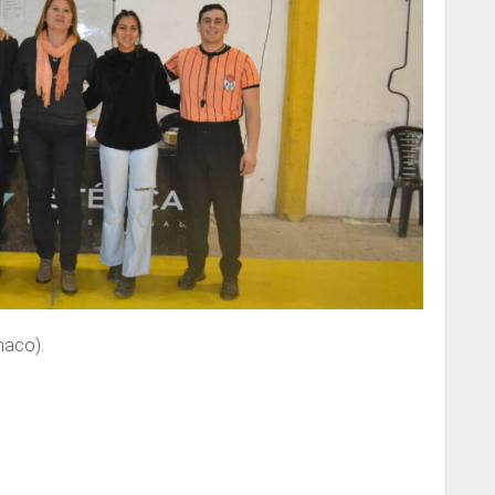
haco).