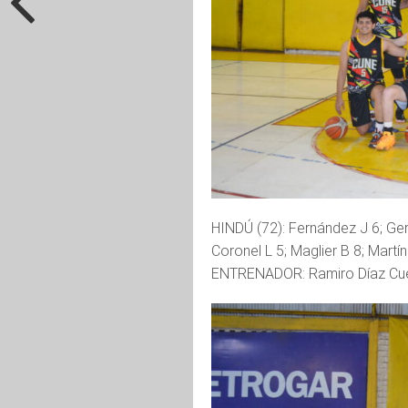
HINDÚ (72): Fernández J 6; Ger
Coronel L 5; Maglier B 8; Martí
ENTRENADOR: Ramiro Díaz Cue