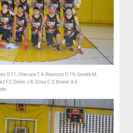
éz G 11; Checura T 4; Reynozo D 19; Greatti M;
nez F2; Delón J 8; Sosa C 3; Bruner A 6.
llo.