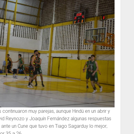
 continuaron muy parejas, aunque Hindú en un abrir y
vid Reynozo y Joaquín Fernández algunas respuestas
a, ante un Cune que tuvo en Tiago Sagarduy lo mejor;
or 35 a 26.