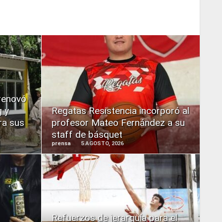
READ
MORE
 renovó
 y
Regatas Resistencia incorporó al
ra sus
profesor Mateo Fernández a su
staff de básquet
prensa
5 AGOSTO, 2026
READ
MORE
Refuerzos de jerarquía para el