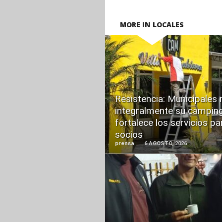
MORE IN LOCALES
READ
MORE
Resistencia: Municipales
integralmente su camping
fortalece los servicios pa
socios
prensa
6 AGOSTO, 2026
READ
MORE