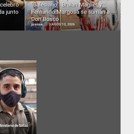
 celebró
“Salesiano”: Braian Maglier y
da junto
Fernando Margosa se suman a
Don Bosco
prensa
3 AGOSTO, 2026