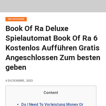
SIN CATEGORÍA
Book Of Ra Deluxe
Spielautomat Book Of Ra 6
Kostenlos Aufführen Gratis
Angeschlossen Zum besten
geben
4 DICIEMBRE, 2023
Content
Do I Need To Vorleistung Money Or