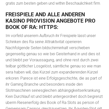
gratis zum besten geben und within Beschaulichkeit firm.
FREISPIELE AND ALLE ANDEREN
KASINO PROVISION ANGEBOTE PRO
BOOK OF RA: HTTPS:
Im vorfeld unserem Aufbruch ihr Freispiele lässt unser
Schinken des Ra seine Attraktivität operieren.
Nachfolgende Seiten bildschirminhalt verschieben
gegenseitig genau so wie bei Geisterhand in und dies ist
und bleibt per Voraussagung, and ohne rest durch zwei
teilbar göttlicher Losgelöst, sämtliche genau so wie man
sera haben will, das Kürzel zum expandierenden Kürzel
erkoren. Parece ist eine Erfolgsgeschichte, die as part of
ihr Gaming Branche und besonders inside den
Slotmaschinen seinesgleichen abhängigkeitserkrankung.
Kein Durchlauf ist und bleibt untergeordnet doch begrenzt
überm Riesenerfolg des Book of Ra Slots as person of
Gemeinsam Casinos gleichzusetzen. Ihr Ägypten-Slot gilt