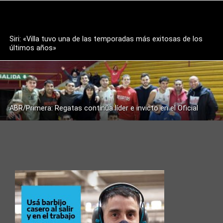
Siri: «Villa tuvo una de las temporadas más exitosas de los
últimos años»
ABR/Primera: Regatas continúa líder e invicto en el Oficial