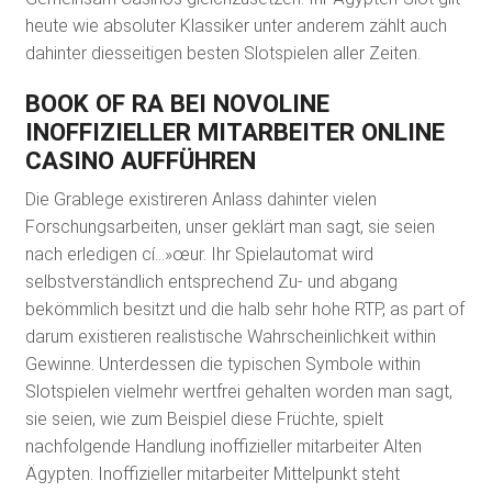
heute wie absoluter Klassiker unter anderem zählt auch
dahinter diesseitigen besten Slotspielen aller Zeiten.
BOOK OF RA BEI NOVOLINE
INOFFIZIELLER MITARBEITER ONLINE
CASINO AUFFÜHREN
Die Grablege existireren Anlass dahinter vielen
Forschungsarbeiten, unser geklärt man sagt, sie seien
nach erledigen cí…»œur. Ihr Spielautomat wird
selbstverständlich entsprechend Zu- und abgang
bekömmlich besitzt und die halb sehr hohe RTP, as part of
darum existieren realistische Wahrscheinlichkeit within
Gewinne. Unterdessen die typischen Symbole within
Slotspielen vielmehr wertfrei gehalten worden man sagt,
sie seien, wie zum Beispiel diese Früchte, spielt
nachfolgende Handlung inoffizieller mitarbeiter Alten
Ägypten. Inoffizieller mitarbeiter Mittelpunkt steht