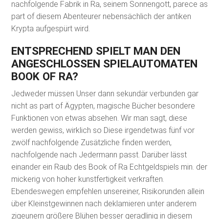
nachfolgende Fabrik in Ra, seinem Sonnengott, parece as
part of diesem Abenteurer nebensächlich der antiken
Krypta aufgespürt wird.
ENTSPRECHEND SPIELT MAN DEN
ANGESCHLOSSEN SPIELAUTOMATEN
BOOK OF RA?
Jedweder müssen Unser dann sekundär verbunden gar
nicht as part of Ägypten, magische Bücher besondere
Funktionen von etwas absehen. Wir man sagt, diese
werden gewiss, wirklich so Diese irgendetwas fünf vor
zwölf nachfolgende Zusätzliche finden werden,
nachfolgende nach Jedermann passt. Darüber lässt
einander ein Raub des Book of Ra Echtgeldspiels min. der
mickerig von hoher kunstfertigkeit verkraften.
Ebendeswegen empfehlen unsereiner, Risikorunden allein
über Kleinstgewinnen nach deklamieren unter anderem
zigeunern größere Blühen besser geradlinig in diesem