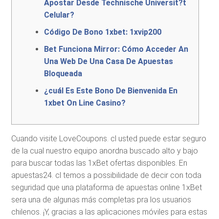
Apostar Desde Technische Universit?t
Celular?
Código De Bono 1xbet: 1xvip200
Bet Funciona Mirror: Cómo Acceder An
Una Web De Una Casa De Apuestas
Bloqueada
¿cuál Es Este Bono De Bienvenida En
1xbet On Line Casino?
Cuando visite LoveCoupons. cl usted puede estar seguro
de la cual nuestro equipo anordna buscado alto y bajo
para buscar todas las 1xBet ofertas disponibles. En
apuestas24. cl temos a possibilidade de decir con toda
seguridad que una plataforma de apuestas online 1xBet
sera una de algunas más completas pra los usuarios
chilenos. ¡Y, gracias a las aplicaciones móviles para estas