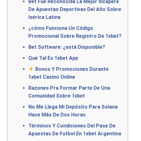
Bet Fue Reconocida La Mejor Incapere
De Apuestas Deportivas Del Año Sobre
Isérica Latina
¿cómo Funciona Un Código
Promocional Sobre Registro De 1xbet?
Bet Software: ¿está Disponible?
Qué Tal Es 1xbet App
Bonos Y Promociones Durante
1xbet Casino Online
Razones Pra Formar Parte De Una
Comunidad Sobre 1xbet
No Me Llega Mi Depósito Para Solana
Hace Más De Dos Horas
Términos Y Condiciones Del Pase De
Apuestas De Futbol En 1xbet Argentina