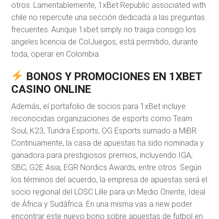
otros. Lamentablemente, 1xBet Republic associated with
chile no repercute una sección dedicada a las preguntas
frecuentes. Aunque 1xbet simply no traiga consigo los
angeles licencia de ColJuegos, está permitido, durante
toda, operar en Colombia.
BONOS Y PROMOCIONES EN 1XBET
CASINO ONLINE
Además, el portafolio de socios para 1xBet incluye
reconocidas organizaciones de esports como Team
Soul, K23, Tundra Esports, OG Esports sumado a MiBR.
Continuamente, la casa de apuestas ha sido nominada y
ganadora para prestigiosos premios, incluyendo IGA,
SBC, G2E Asia, EGR Nordics Awards, entre otros. Según
los términos del acuerdo, la empresa de apuestas será el
socio regional del LOSC Lille para un Medio Oriente, Ideal
de África y Sudáfrica. En una misma vas a new poder
encontrar este nuevo bono sobre apuestas de futbol en