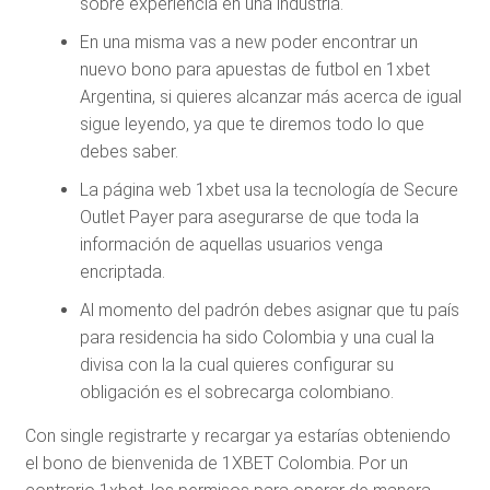
sobre experiencia en una industria.
En una misma vas a new poder encontrar un
nuevo bono para apuestas de futbol en 1xbet
Argentina, si quieres alcanzar más acerca de igual
sigue leyendo, ya que te diremos todo lo que
debes saber.
La página web 1xbet usa la tecnología de Secure
Outlet Payer para asegurarse de que toda la
información de aquellas usuarios venga
encriptada.
Al momento del padrón debes asignar que tu país
para residencia ha sido Colombia y una cual la
divisa con la la cual quieres configurar su
obligación es el sobrecarga colombiano.
Con single registrarte y recargar ya estarías obteniendo
el bono de bienvenida de 1XBET Colombia. Por un