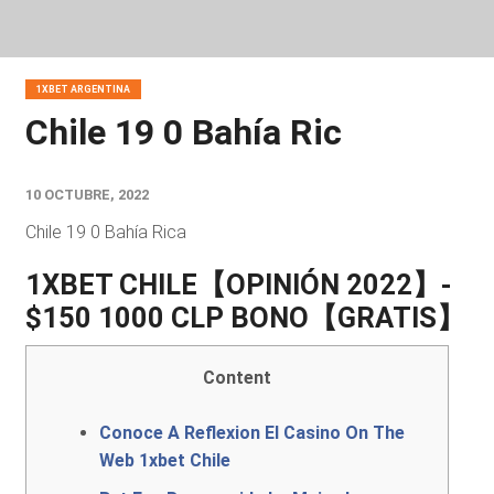
1XBET ARGENTINA
Chile 19 0 Bahía Ric
10 OCTUBRE, 2022
Chile 19 0 Bahía Rica
1XBET CHILE【OPINIÓN 2022】-
$150 1000 CLP BONO【GRATIS】
Content
Conoce A Reflexion El Casino On The
Web 1xbet Chile