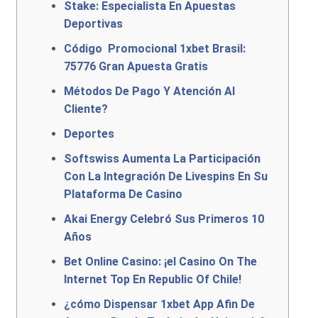
Stake: Especialista En Apuestas
Deportivas
Código Promocional 1xbet Brasil:
75776 Gran Apuesta Gratis
Métodos De Pago Y Atención Al
Cliente?
Deportes
Softswiss Aumenta La Participación
Con La Integración De Livespins En Su
Plataforma De Casino
Akai Energy Celebró Sus Primeros 10
Años
Bet Online Casino: ¡el Casino On The
Internet Top En Republic Of Chile!
¿cómo Dispensar 1xbet App Afin De