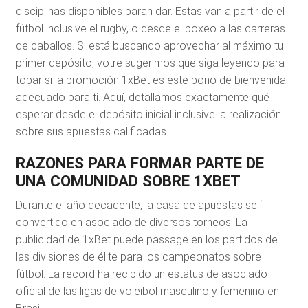
disciplinas disponibles paran dar. Estas van a partir de el
fútbol inclusive el rugby, o desde el boxeo a las carreras
de caballos. Si está buscando aprovechar al máximo tu
primer depósito, votre sugerimos que siga leyendo para
topar si la promoción 1xBet es este bono de bienvenida
adecuado para ti. Aquí, detallamos exactamente qué
esperar desde el depósito inicial inclusive la realización
sobre sus apuestas calificadas.
RAZONES PARA FORMAR PARTE DE
UNA COMUNIDAD SOBRE 1XBET
Durante el año decadente, la casa de apuestas se ‘
convertido en asociado de diversos torneos. La
publicidad de 1xBet puede passage en los partidos de
las divisiones de élite para los campeonatos sobre
fútbol. La record ha recibido un estatus de asociado
oficial de las ligas de voleibol masculino y femenino en