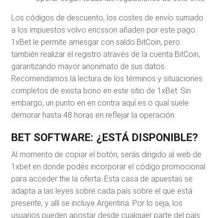
Los códigos de descuento, los costes de envío sumado
a los impuestos volvo ericsson añaden por este pago.
1xBet le permite arriesgar con saldo BitCoin, pero
también realizar el registro através de la cuenta BitCoin,
garantizando mayor anonimato de sus datos.
Recomendamos la lectura de los términos y situaciones
completos de exista bono en este sitio de 1xBet. Sin
embargo, un punto en en contra aquí es o qual suele
demorar hasta 48 horas en reflejar la operación.
BET SOFTWARE: ¿ESTÁ DISPONIBLE?
Al momento de copiar el botón, serás dirigido al web de
1xbet en donde podés incorporar el código promocional
para acceder the la oferta. Esta casa de apuestas se
adapta a las leyes sobre cada país sobre el que está
presente, y allí se incluye Argentina. Por lo seja, los
usuarios pueden apostar desde cualquier parte del país