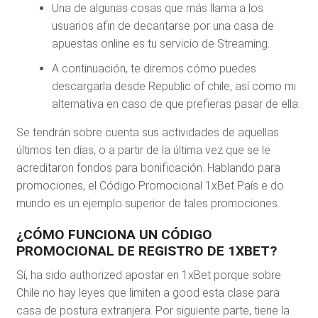
Una de algunas cosas que más llama a los
usuarios afin de decantarse por una casa de
apuestas online es tu servicio de Streaming.
A continuación, te diremos cómo puedes
descargarla desde Republic of chile, así como mi
alternativa en caso de que prefieras pasar de ella.
Se tendrán sobre cuenta sus actividades de aquellas
últimos ten días, o a partir de la última vez que se le
acreditaron fondos para bonificación. Hablando para
promociones, el Código Promocional 1xBet País e do
mundo es un ejemplo superior de tales promociones.
¿CÓMO FUNCIONA UN CÓDIGO
PROMOCIONAL DE REGISTRO DE 1XBET?
Sí, ha sido authorized apostar en 1xBet porque sobre
Chile no hay leyes que limiten a good esta clase para
casa de postura extranjera. Por siguiente parte, tiene la