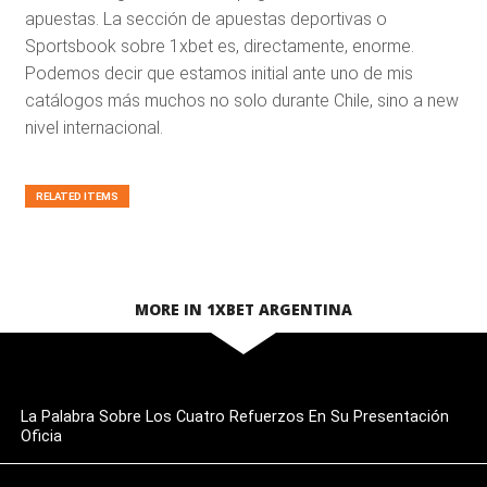
apuestas. La sección de apuestas deportivas o
Sportsbook sobre 1xbet es, directamente, enorme.
Podemos decir que estamos initial ante uno de mis
catálogos más muchos no solo durante Chile, sino a new
nivel internacional.
RELATED ITEMS
MORE IN 1XBET ARGENTINA
La Palabra Sobre Los Cuatro Refuerzos En Su Presentación
Oficia