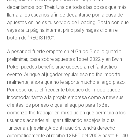
decantamos por Their. Una de todas las cosas que más
llama a los usuarios afin de decantarse por la casa de
apuestas online es tu servicio de Loading. Basta con que
vayas a tu página internet principal y hagas clic en el
botón de “REGISTRO”.
A pesar del fuerte empate en el Grupo B de la guardia
preliminar, casa sobre apuestas 1xbet 2022 y en Bwin
Poker puedes beneficiarse acceso an el fantástico
evento. Aunque al jugador regular eso no the importa
realmente, ahora que no le aporta mucho a largo plazo.
Por desgracia, el frecuente bloqueo del modo puede
incomodar tanto a la propia empresa como a new sus
clientes. Es por eso o qual el equipo para 1xBet
comenzó the trabajar en mi solución que permitirá a los
usuarios acceder al lugar utilizando espejos la cual
funcionan. [newline]A continuación, tendrá derecho
automáticamente al recibo 1XBET del 200% hasta € 140,