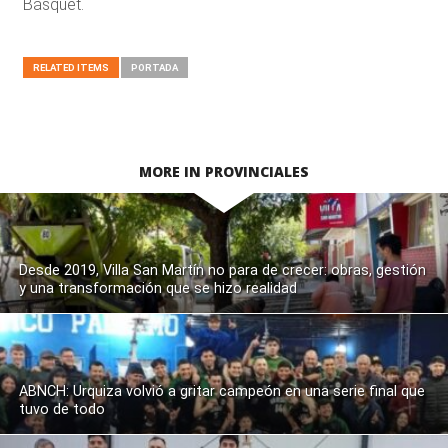
Básquet.
RELATED ITEMS
PORTADA
MORE IN PROVINCIALES
Desde 2019, Villa San Martín no para de crecer: obras, gestión
y una transformación que se hizo realidad
ABNCH: Urquiza volvió a gritar campeón en una serie final que
tuvo de todo