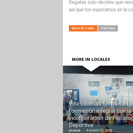
Regatas solo decirles que nec
así que los esperamos en la ca
RELATED ITEMS
PORTADA
MORE IN LOCALES
READ
MORE
Villa Libertad fortalece la
formación integral con la
incorporación de Psicolo
Deportiva
prensa
6 AGOSTO, 2026