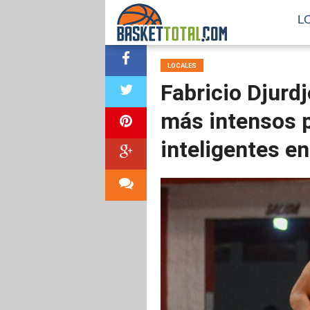
L
LOCALES
Fabricio Djurd
más intensos p
inteligentes e