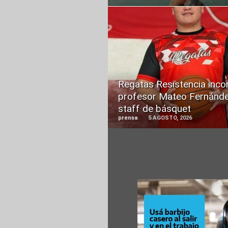
READ
MORE
Regatas Resistencia inco
profesor Mateo Fernánde
staff de básquet
prensa
5 AGOSTO, 2026