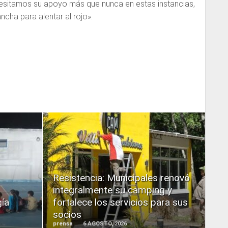
esitamos su apoyo más que nunca en estas instancias,
ncha para alentar al rojo».
READ
MORE
Resistencia: Municipales renovó
integralmente su camping y
gía
fortalece los servicios para sus
socios
prensa
6 AGOSTO, 2026