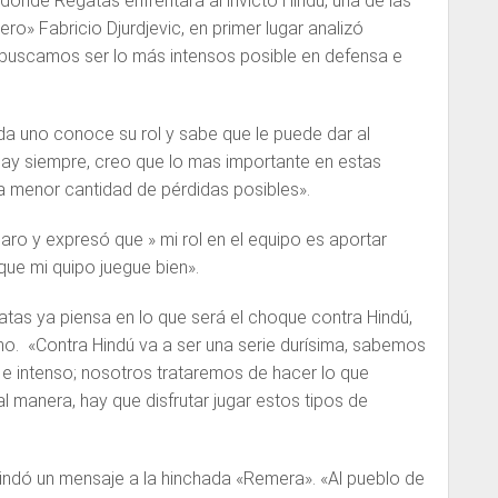
donde Regatas enfrentará al invicto Hindú, una de las
o» Fabricio Djurdjevic, en primer lugar analizó
«buscamos ser lo más intensos posible en defensa e
 uno conoce su rol y sabe que le puede dar al
hay siempre, creo que lo mas importante en estas
 la menor cantidad de pérdidas posibles».
aro y expresó que » mi rol en el equipo es aportar
que mi quipo juegue bien».
tas ya piensa en lo que será el choque contra Hindú,
ho. «Contra Hindú va a ser una serie durísima, sabemos
 e intenso; nosotros trataremos de hacer lo que
manera, hay que disfrutar jugar estos tipos de
brindó un mensaje a la hinchada «Remera». «Al pueblo de