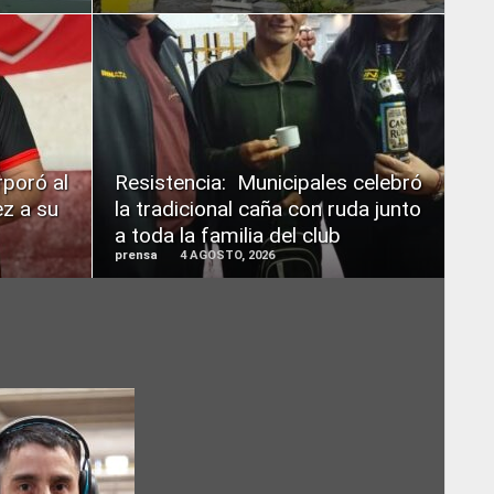
READ
MORE
rporó al
Resistencia: Municipales celebró
z a su
la tradicional caña con ruda junto
a toda la familia del club
prensa
4 AGOSTO, 2026