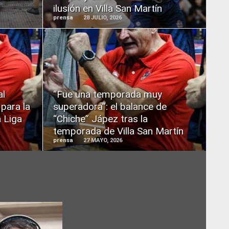
ilusión en Villa San Martín
prensa
28 JULIO, 2026
READ
MORE
al
“Fue una temporada muy
 para la
superadora”: el balance de
 Liga
“Chiche” Jápez tras la
temporada de Villa San Martín
prensa
27 MAYO, 2026