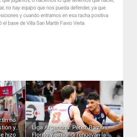
z que jugamos, o hacemos lo que tenemos que hacer,
, no hay equipo que nos pueda defender, ya que
siciones y cuando entramos en esa racha positiva
 el base de Villa San Martín Favio Vieta.
READ
MORE
tín no
stión y
Liga Argentina: Pérez Barrios,
e hizo
Florito y Simondi renuevan la