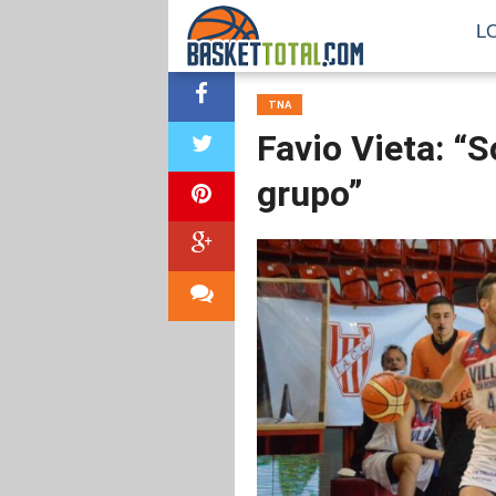
L
TNA
Favio Vieta: “S
grupo”