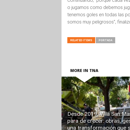
Continuando, “porque cada ve
o jugamos como debemos jugar
tenemos goles en todas las po
somos muy peligrosos”, finalizó
RELATED ITEMS
PORTADA
MORE IN TNA
READ
MORE
Desde 2019, Villa San Mar
para de crecer: obras, ge
una transformación que s