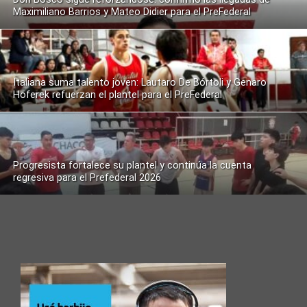
Maximiliano Barrios y Mateo Didier para el PreFederal
Italiana suma talento joven: Lautaro De Bórtoli y Genaro
Hoferek refuerzan el plantel para el PreFederal
Progresista fortalece su plantel y continúa la cuenta
regresiva para el Prefederal 2026