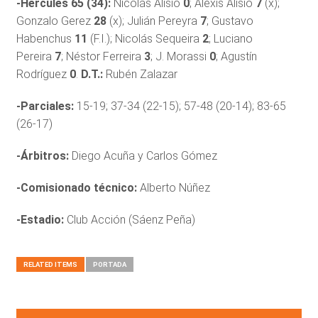
-Hércules 65 (34):
Nicolás Alisio
0
; Alexis Alisio
7
(x);
Gonzalo Gerez
28
(x); Julián Pereyra
7
; Gustavo
Habenchus
11
(F.I.); Nicolás Sequeira
2
; Luciano
Pereira
7
; Néstor Ferreira
3
; J. Morassi
0
; Agustín
Rodríguez
0
.
D.T.:
Rubén Zalazar
-Parciales:
15-19; 37-34 (22-15); 57-48 (20-14); 83-65
(26-17)
-Árbitros:
Diego Acuña y Carlos Gómez
-Comisionado técnico:
Alberto Núñez
-Estadio:
Club Acción (Sáenz Peña)
RELATED ITEMS
PORTADA