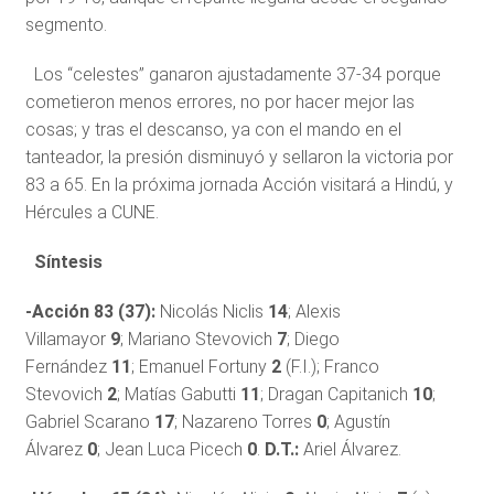
segmento.
Los “celestes” ganaron ajustadamente 37-34 porque
cometieron menos errores, no por hacer mejor las
cosas; y tras el descanso, ya con el mando en el
tanteador, la presión disminuyó y sellaron la victoria por
83 a 65. En la próxima jornada Acción visitará a Hindú, y
Hércules a CUNE.
Síntesis
-Acción 83 (37):
Nicolás Niclis
14
; Alexis
Villamayor
9
; Mariano Stevovich
7
; Diego
Fernández
11
; Emanuel Fortuny
2
(F.I.); Franco
Stevovich
2
; Matías Gabutti
11
; Dragan Capitanich
10
;
Gabriel Scarano
17
; Nazareno Torres
0
; Agustín
Álvarez
0
; Jean Luca Picech
0
.
D.T.:
Ariel Álvarez.