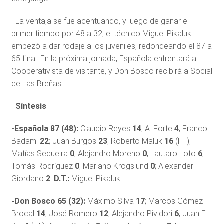
La ventaja se fue acentuando, y luego de ganar el
primer tiempo por 48 a 32, el técnico Miguel Pikaluk
empezó a dar rodaje a los juveniles, redondeando el 87 a
65 final. En la próxima jornada, Española enfrentará a
Cooperativista de visitante, y Don Bosco recibirá a Social
de Las Breñas.
Síntesis
-Española 87 (48):
Claudio Reyes
14
; A. Forte
4
; Franco
Badami
22
; Juan Burgos
23
; Roberto Maluk
16
(F.I.);
Matías Sequeira
0
; Alejandro Moreno
0
; Lautaro Loto
6
;
Tomás Rodríguez
0
; Mariano Krogslund
0
; Alexander
Giordano
2
.
D.T.:
Miguel Pikaluk
-Don Bosco 65 (32):
Máximo Silva
17
; Marcos Gómez
Brocal
14
; José Romero
12
; Alejandro Pividori
6
; Juan E.