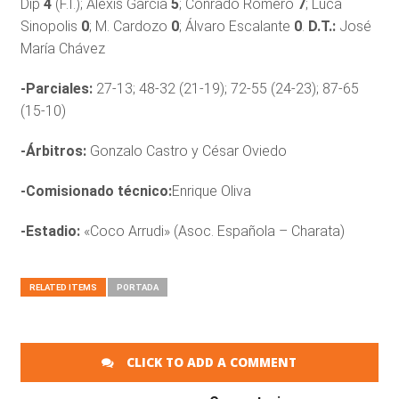
Dip
4
(F.I.); Alexis García
5
; Conrado Romero
7
; Luca
Sinopolis
0
; M. Cardozo
0
; Álvaro Escalante
0
.
D.T.:
José
María Chávez
-Parciales:
27-13; 48-32 (21-19); 72-55 (24-23); 87-65
(15-10)
-Árbitros:
Gonzalo Castro y César Oviedo
-Comisionado técnico:
Enrique Oliva
-Estadio:
«Coco Arrudi» (Asoc. Española – Charata)
RELATED ITEMS
PORTADA
CLICK TO ADD A COMMENT