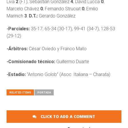
Liva
2
(F.I.); Sebastián González
4
; David Lucca
0
;
Marcelo Chávez
0
; Fernando Struciat
0
; Emilio
Marinich
3
.
D.T.:
Gerardo González
-Parciales:
35-17; 65-34 (30-17); 99-41 (34-7); 128-53
(29-12)
-Árbitros:
César Oviedo y Franco Mato
-Comisionado técnico:
Guillermo Duarte
-Estadio:
“Antonio Golob” (Asoc. Italiana – Charata)
RELATED ITEMS
PORTADA
CLICK TO ADD A COMMENT