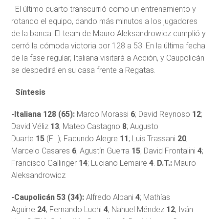
El último cuarto transcurrió como un entrenamiento y
rotando el equipo, dando más minutos a los jugadores
de la banca. El team de Mauro Aleksandrowicz cumplió y
cerró la cómoda victoria por 128 a 53. En la última fecha
de la fase regular, Italiana visitará a Acción, y Caupolicán
se despedirá en su casa frente a Regatas.
Síntesis
-Italiana 128 (65):
Marco Morassi
6
; David Reynoso
12
;
David Véliz
13
; Mateo Castagno
8
; Augusto
Duarte
15
(F.I.); Facundo Alegre
11
; Luis Trassani
20
;
Marcelo Casares
6
; Agustín Guerra
15
; David Frontalini
4
;
Francisco Gallinger
14
; Luciano Lemaire
4
.
D.T.:
Mauro
Aleksandrowicz
-Caupolicán 53 (34):
Alfredo Albani
4
; Mathías
Aguirre
24
; Fernando Luchi
4
; Nahuel Méndez
12
; Iván