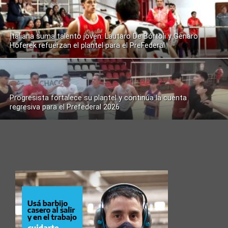
Italiana suma talento joven: Lautaro De Bórtoli y Genaro
Hoferek refuerzan el plantel para el PreFederal
Progresista fortalece su plantel y continúa la cuenta
regresiva para el Prefederal 2026