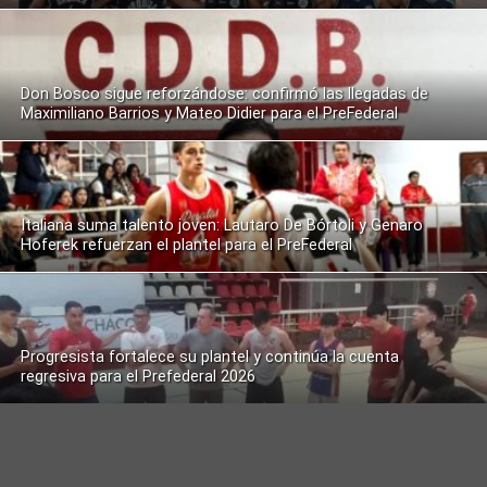
Don Bosco sigue reforzándose: confirmó las llegadas de
Maximiliano Barrios y Mateo Didier para el PreFederal
Italiana suma talento joven: Lautaro De Bórtoli y Genaro
Hoferek refuerzan el plantel para el PreFederal
Progresista fortalece su plantel y continúa la cuenta
regresiva para el Prefederal 2026