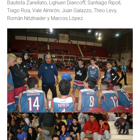
Bautista Zanellato, Lighuen Diancoff, Santiago Ripoll,
Tiago Roa, Vale Almirón, Juan Galazzo, Theo Levy,
Román Nitzlnader y Marcos López.