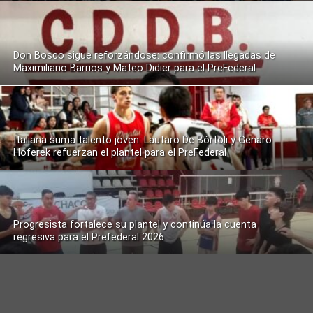
Don Bosco sigue reforzándose: confirmó las llegadas de
Maximiliano Barrios y Mateo Didier para el PreFederal
Italiana suma talento joven: Lautaro De Bórtoli y Genaro
Hoferek refuerzan el plantel para el PreFederal
Progresista fortalece su plantel y continúa la cuenta
regresiva para el Prefederal 2026