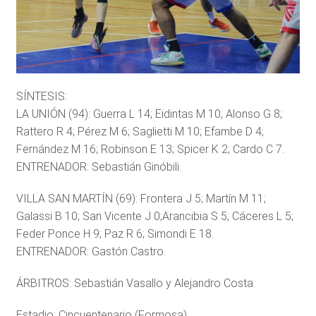
SÍNTESIS:
LA UNIÓN (94): Guerra L 14; Eidintas M 10; Alonso G 8;
Rattero R 4; Pérez M 6; Saglietti M 10; Efambe D 4;
Fernández M 16; Robinson E 13; Spicer K 2; Cardo C 7.
ENTRENADOR: Sebastián Ginóbili.
VILLA SAN MARTÍN (69): Frontera J 5; Martín M 11;
Galassi B 10; San Vicente J 0;Arancibia S 5; Cáceres L 5;
Feder Ponce H 9; Paz R 6; Simondi E 18.
ENTRENADOR: Gastón Castro.
ÁRBITROS: Sebastián Vasallo y Alejandro Costa.
Estadio: Cincuentenario (Formosa).