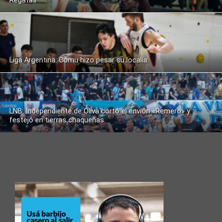
Regatas
Liga Argentina: Comu hizo pesar su localía
LNB: Independiente de Oliva cortó el envión «Remero» y
festejó en tierras chaqueñas