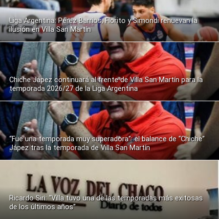
Liga Argentina: Pérez Barrios, Florito y Simondi renuevan la
ilusión en Villa San Martín
Chiche Jápez continuará al frente de Villa San Martín para la
temporada 2026/27 de la Liga Argentina
“Fue una temporada muy superadora”: el balance de “Chiche”
Jápez tras la temporada de Villa San Martín
Ricardo Siri: “Villa tuvo una de las temporadas más exitosas
de los últimos años”