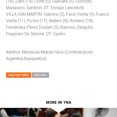
(18); Zalio (14); Crotti (5); Guevara (5); Gorosito;
Manasero; Sambrini. DT: Enrique Lancellotti.
VILLA SAN MARTÍN: Cabrera (2); Favio Vietta (9); Franco
Vietta (11); Picton (17); Waters (8); Romero (18);
Fernández; Pérez Doutart (5); Barroso; Dargoltz;
Pegoraro De Simone. DT: Castro.
Árbitros: Mendoza-Mukdsi-Silva (Confederación
Argentina Basquetbol).
RELATED ITEMS
PORTADA
MORE IN TNA