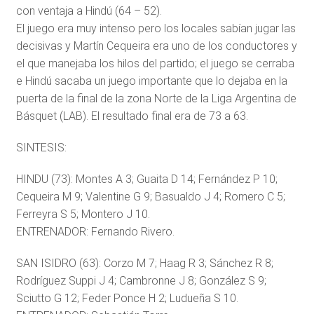
con ventaja a Hindú (64 – 52).
El juego era muy intenso pero los locales sabían jugar las
decisivas y Martín Cequeira era uno de los conductores y
el que manejaba los hilos del partido; el juego se cerraba
e Hindú sacaba un juego importante que lo dejaba en la
puerta de la final de la zona Norte de la Liga Argentina de
Básquet (LAB). El resultado final era de 73 a 63.
SINTESIS:
HINDU (73): Montes A 3; Guaita D 14; Fernández P 10;
Cequeira M 9; Valentine G 9; Basualdo J 4; Romero C 5;
Ferreyra S 5; Montero J 10.
ENTRENADOR: Fernando Rivero.
SAN ISIDRO (63): Corzo M 7; Haag R 3; Sánchez R 8;
Rodríguez Suppi J 4; Cambronne J 8; González S 9;
Sciutto G 12; Feder Ponce H 2; Ludueña S 10.