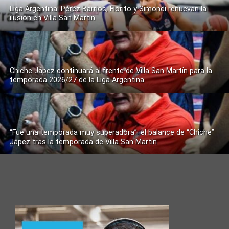
Liga Argentina: Pérez Barrios, Florito y Simondi renuevan la
ilusión en Villa San Martín
Chiche Jápez continuará al frente de Villa San Martín para la
temporada 2026/27 de la Liga Argentina
“Fue una temporada muy superadora”: el balance de “Chiche”
Jápez tras la temporada de Villa San Martín