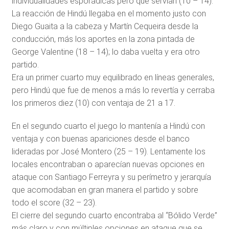
individualidades esporádicas pero que servían (10 – 14).
La reacción de Hindú llegaba en el momento justo con
Diego Guaita a la cabeza y Martín Cequeira desde la
conducción, más los aportes en la zona pintada de
George Valentine (18 – 14); lo daba vuelta y era otro
partido.
Era un primer cuarto muy equilibrado en líneas generales,
pero Hindú que fue de menos a más lo revertía y cerraba
los primeros diez (10) con ventaja de 21 a 17.
En el segundo cuarto el juego lo mantenía a Hindú con
ventaja y con buenas apariciones desde el banco
lideradas por José Montero (25 – 19). Lentamente los
locales encontraban o aparecían nuevas opciones en
ataque con Santiago Ferreyra y su perímetro y jerarquía
que acomodaban en gran manera el partido y sobre
todo el score (32 – 23).
El cierre del segundo cuarto encontraba al “Bólido Verde”
más claro y con múltiples opciones en ataque que se