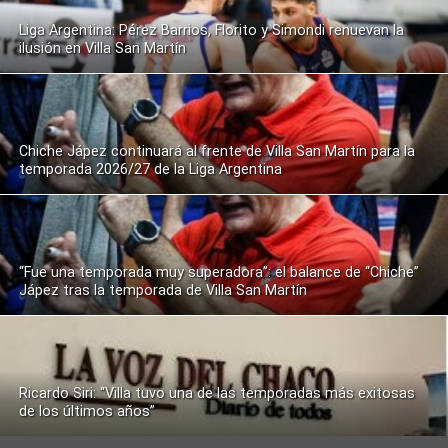
Liga Argentina: Pérez Barrios, Florito y Simondi renuevan la
ilusión en Villa San Martín
Chiche Jápez continuará al frente de Villa San Martín para la
temporada 2026/27 de la Liga Argentina
“Fue una temporada muy superadora”: el balance de “Chiche”
Jápez tras la temporada de Villa San Martín
Ricardo Siri: “Villa tuvo una de las temporadas más exitosas
de los últimos años”