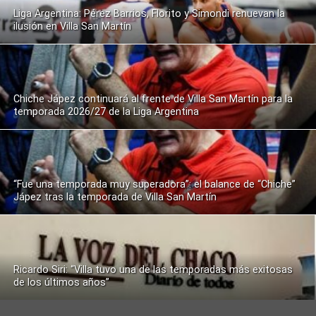
Liga Argentina: Pérez Barrios, Florito y Simondi renuevan la
ilusión en Villa San Martín
Chiche Jápez continuará al frente de Villa San Martín para la
temporada 2026/27 de la Liga Argentina
“Fue una temporada muy superadora”: el balance de “Chiche”
Jápez tras la temporada de Villa San Martín
Ricardo Siri: “Villa tuvo una de las temporadas más exitosas
de los últimos años”