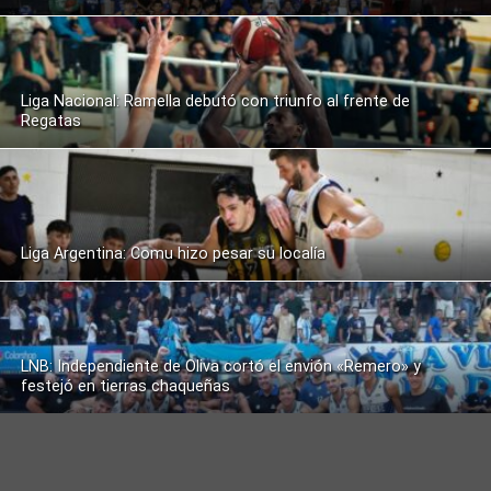
Liga Nacional: Ramella debutó con triunfo al frente de
Regatas
Liga Argentina: Comu hizo pesar su localía
LNB: Independiente de Oliva cortó el envión «Remero» y
festejó en tierras chaqueñas