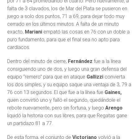
por 71 a 64 promediando el cuarto. Pero nuevamente, a
falta de 3 clavados, los de Mar del Plata se pusieron en
juego a solo dos puntos, 71 a 69, para dejar todo muy
cerrado en los últimos minutos. A falta de un minuto
exacto,
Mariani
empató las cosas en 76 con un doble a
puro fundamento, para que el final sea no apto para
cardíacos.
Dentro del minuto de cierre,
Fernández
fue a la línea
consiguiendo uno de dos, y luego una gran defensa del
equipo “remero” para que en ataque
Gallizzi
convierta
los dos simples, y su equipo saque una ventaja de 3, 79 a
76 con 13 segundos. El que fue a la línea fue
Gaines,
quien convirtió uno y falló el segundo, quedándole el
rebote nuevamente, pero sin fortuna, y luego
Arengo
liquidó la historia con sus libres, para que Regatas gane
un partidazo 81 a 77.
De esta forma, el conjunto de
Victoriano
volvió a la