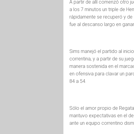
A partir de allí comenzó otro 
a los 7 minutos un triple de H
rápidamente se recuperó y de l
fue al descanso largo en ganan
Sims manejó el partido al inicio
correntina, y a partir de su j
manera sostenida en el marca
en ofensiva para clavar un parc
84 a 54.
Sólo el amor propio de Regatas 
mantuvo expectativas en el de
ante un equipo correntino dism