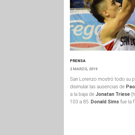
PRENSA
2 MARZO, 2019
San Lorenzo mostró todo su p
disimular las ausencias de
Pao
a la baja de
Jonatan Triese
(h
103 a 85.
Donald Sims
fue la 