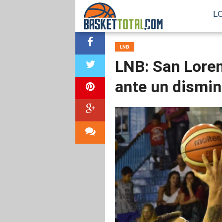
L
LNB
LNB: San Lore
ante un dismi