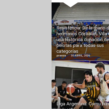
READ
Resistencia: De la mano d
MORE
hermanos Corbalán, Villa 
una histórica donación de
pelotas para todas sus
categorías
prensa
30 ABRIL, 2026
READ
MORE
Liga Argentina: Comu hiz