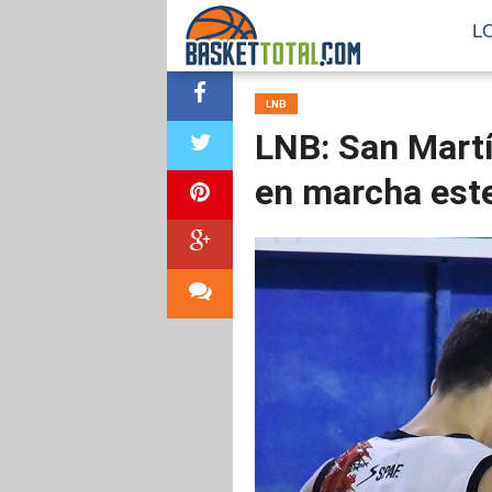
L
LNB
LNB: San Martí
en marcha est