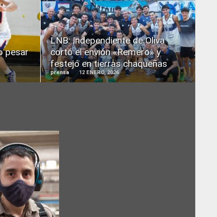
READ
MORE
LNB: Independiente de Oliva
o pesar
cortó el envión «Remero» y
festejó en tierras chaqueñas
prensa
12 ENERO, 2026