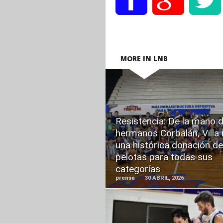
MORE IN LNB
READ
Resistencia: De la mano d
MORE
hermanos Corbalán, Villa 
una histórica donación de
pelotas para todas sus
categorías
prensa
30 ABRIL, 2026