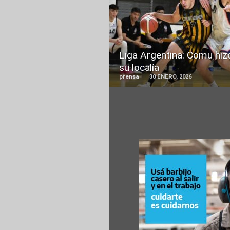
READ
MORE
Liga Argentina: Comu hiz
su localía
prensa
30 ENERO, 2026