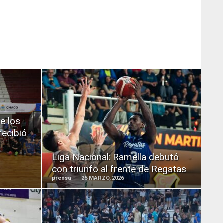
READ
e los
MORE
recibió
Liga Nacional: Ramella debutó
con triunfo al frente de Regatas
prensa
25 MARZO, 2026