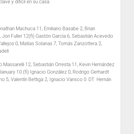
lave y difícil en su casa.
nathan Machuca 11, Emiliano Basabe 2, Brian
0, Jon Fuller 12(fi) Gastón García 6, Sebastián Acevedo
allejos 0, Matías Solanas 7, Tomás Zanzottera 2,
dell.
o Massarelli 12, Sebastián Orresta 11, Kevin Hernández
January 10 (fi) Ignacio González 0, Rodrigo Gerhardt
 5, Valentín Bettiga 2, Ignacio Varisco 0. DT.: Hernán