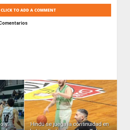
CLICK TO ADD A COMMENT
Comentarios
READ
MORE
ió y
Hindú se juega la continuidad en