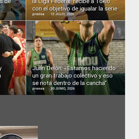
os de
la Liga Federal: recibe a Tokio
con el objetivo de igualar la serie
prensa
13 JULIO, 2026
READ
MORE
y
Juan Delón: «Estamos haciendo
n
un gran trabajo colectivo y eso
se nota dentro de la cancha”
prensa
30 JUNIO, 2026