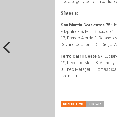
hacia el gol y cerró un partido c
Síntesis:
San Martín Corrientes 75:
Jo
Fitzpatrick 8, Iván Basualdo 1
17, Franco Alorda 0, Rolando V
Devane Cooper 0. DT.: Diego Va
Ferro Carril Oeste 67:
Lucian
19, Federico Marín 8, Anthony 
0, Theo Metzger 0, Tomás Spano
Laginestra.
RELATED ITEMS
PORTADA