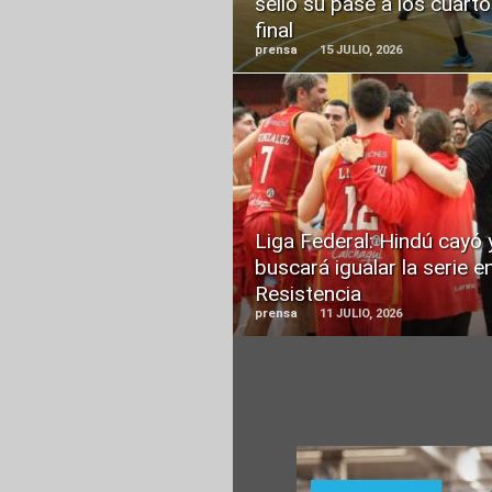
selló su pase a los cuart
final
prensa
15 JULIO, 2026
READ
MORE
Liga Federal: Hindú cayó 
buscará igualar la serie e
Resistencia
prensa
11 JULIO, 2026