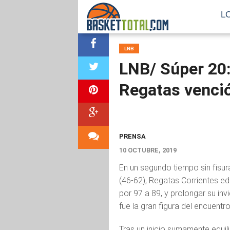
L
LNB
LNB/ Súper 20:
Regatas venci
PRENSA
10 OCTUBRE, 2019
En un segundo tiempo sin fisur
(46-62), Regatas Corrientes e
por 97 a 89, y prolongar su inv
fue la gran figura del encuentr
Tras un inicio sumamente equil