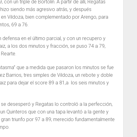
con un triple de Bortolín. A partir de allí, Regatas
 hizo siendo más agresivo atrás, y después
 en Vildoza, bien complementado por Arengo, para
ntos, 69 a 76.
defensa en el último parcial, y con un recupero y
z, a los dos minutos y fracción, se puso 74 a 79,
 Rearte.
tasma” que a medida que pasaron los minutos se fue
ez Barrios, tres simples de Vildoza, un rebote y doble
aiz para dejar el score 89 a 81,a los seis minutos y
s se desesperó y Regatas lo controló a la perfección,
 un Quinteros que con una tapa levantó a la gente y
l gran triunfo por 97 a 89; merecido fundamentalmente
empo.