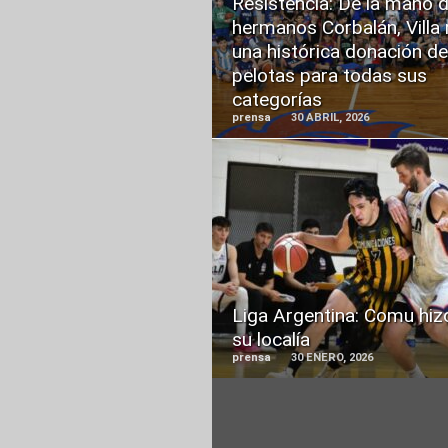
Resistencia: De la mano d
MORE
hermanos Corbalán, Villa 
una histórica donación de
pelotas para todas sus
categorías
prensa
30 ABRIL, 2026
READ
MORE
Liga Argentina: Comu hiz
su localía
prensa
30 ENERO, 2026