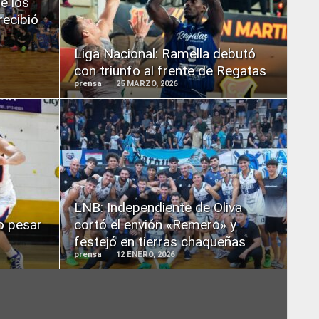
e los
MORE
recibió
Liga Nacional: Ramella debutó
con triunfo al frente de Regatas
prensa
25 MARZO, 2026
READ
MORE
LNB: Independiente de Oliva
o pesar
cortó el envión «Remero» y
festejó en tierras chaqueñas
prensa
12 ENERO, 2026