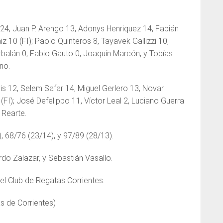
24, Juan P. Arengo 13, Adonys Henriquez 14, Fabián
iz 10 (FI); Paolo Quinteros 8, Tayavek Gallizzi 10,
rbalán 0, Fabio Gauto 0, Joaquín Marcón, y Tobías
no.
s 12, Selem Safar 14, Miguel Gerlero 13, Novar
(FI); José Defelippo 11, Víctor Leal 2, Luciano Guerra
l Rearte.
, 68/76 (23/14), y 97/89 (28/13).
rdo Zalazar, y Sebastián Vasallo.
el Club de Regatas Corrientes.
s de Corrientes)