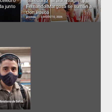
 celebró
“Salesiano”: Braian Maglier y
da junto
Fernando Margosa se suman a
Don Bosco
prensa
3 AGOSTO, 2026