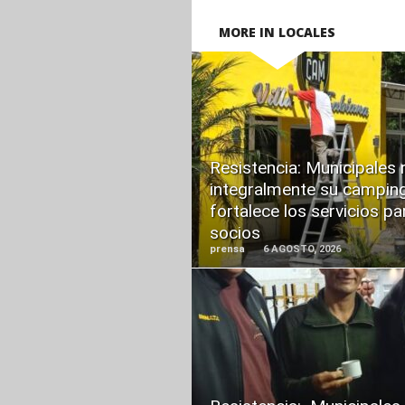
MORE IN LOCALES
READ
MORE
Resistencia: Municipales
integralmente su camping
fortalece los servicios pa
socios
prensa
6 AGOSTO, 2026
READ
MORE