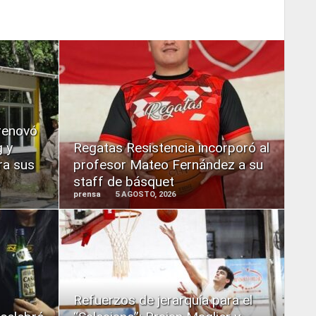
READ
MORE
 renovó
 y
Regatas Resistencia incorporó al
ra sus
profesor Mateo Fernández a su
staff de básquet
prensa
5 AGOSTO, 2026
READ
MORE
Refuerzos de jerarquía para el