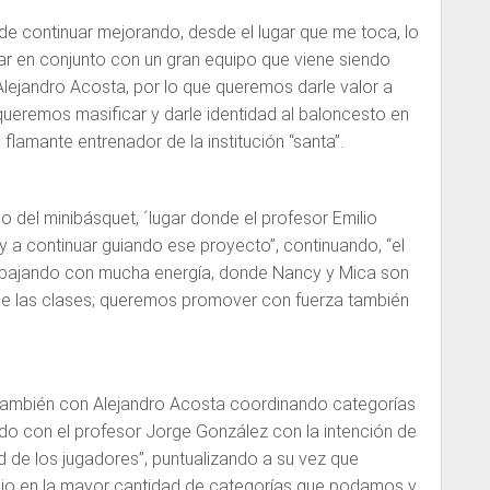
de continuar mejorando, desde el lugar que me toca, lo
ar en conjunto con un gran equipo que viene siendo
ejandro Acosta, por lo que queremos darle valor a
ueremos masificar y darle identidad al baloncesto en
 flamante entrenador de la institución “santa”.
go del minibásquet, ´lugar donde el profesor Emilio
oy a continuar guiando ese proyecto”, continuando, “el
rabajando con mucha energía, donde Nancy y Mica son
 de las clases; queremos promover con fuerza también
 también con Alejandro Acosta coordinando categorías
do con el profesor Jorge González con la intención de
d de los jugadores”, puntualizando a su vez que
ipio en la mayor cantidad de categorías que podamos y