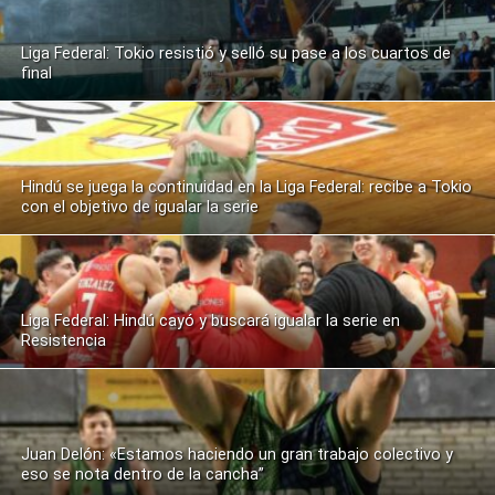
Liga Federal: Tokio resistió y selló su pase a los cuartos de
final
Hindú se juega la continuidad en la Liga Federal: recibe a Tokio
con el objetivo de igualar la serie
Liga Federal: Hindú cayó y buscará igualar la serie en
Resistencia
Juan Delón: «Estamos haciendo un gran trabajo colectivo y
eso se nota dentro de la cancha”