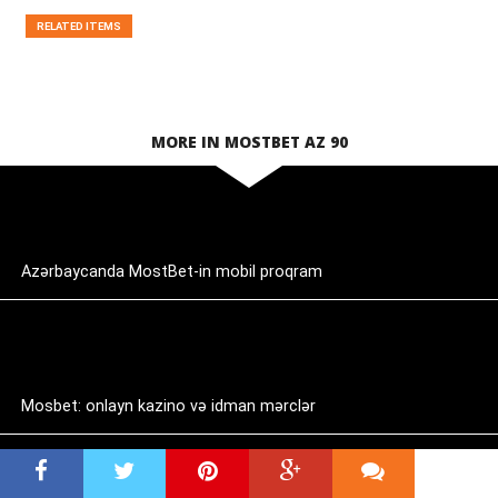
RELATED ITEMS
MORE IN MOSTBET AZ 90
Azərbaycanda MostBet-in mobil proqram
Mosbet: onlayn kazino və idman mərclər