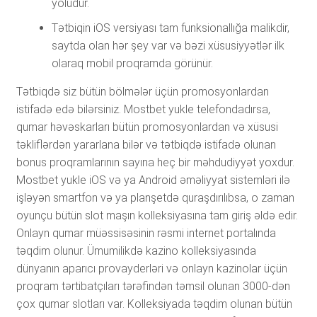
yoludur.
Tətbiqin iOS versiyası tam funksionallığa malikdir,
saytda olan hər şey var və bəzi xüsusiyyətlər ilk
olaraq mobil proqramda görünür.
Tətbiqdə siz bütün bölmələr üçün promosyonlardan
istifadə edə bilərsiniz. Mostbet yukle telefondadırsa,
qumar həvəskarları bütün promosyonlardan və xüsusi
təkliflərdən yararlana bilər və tətbiqdə istifadə olunan
bonus proqramlarının sayına heç bir məhdudiyyət yoxdur.
Mostbet yukle iOS və ya Android əməliyyat sistemləri ilə
işləyən smartfon və ya planşetdə quraşdırılıbsa, o zaman
oyunçu bütün slot maşın kolleksiyasına tam giriş əldə edir.
Onlayn qumar müəssisəsinin rəsmi internet portalında
təqdim olunur. Ümumilikdə kazino kolleksiyasında
dünyanın aparıcı provayderləri və onlayn kazinolar üçün
proqram tərtibatçıları tərəfindən təmsil olunan 3000-dən
çox qumar slotları var. Kolleksiyada təqdim olunan bütün