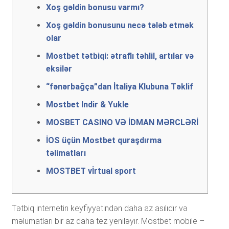
Xoş gəldin bonusu varmı?
Xoş gəldin bonusunu necə tələb etmək
olar
Mostbet tətbiqi: ətraflı təhlil, artılar və
eksilər
“fənərbağça”dan İtaliya Klubuna Təklif
Mostbet Indir & Yukle
MOSBET CASINO VƏ İDMAN MƏRCLƏRİ
İOS üçün Mostbet quraşdırma
təlimatları
MOSTBET vİrtual sport
Tətbiq internetin keyfiyyətindən daha az asılıdır və
məlumatları bir az daha tez yeniləyir. Mostbet mobile –