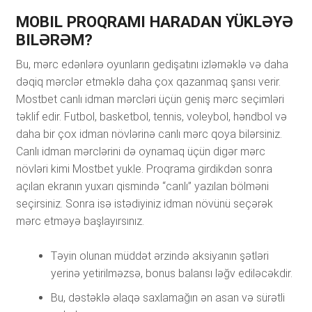
MOBIL PROQRAMI HARADAN YÜKLƏYƏ
BILƏRƏM?
Bu, mərc edənlərə oyunların gedişatını izləməklə və daha
dəqiq mərclər etməklə daha çox qazanmaq şansı verir.
Mostbet canlı idman mərcləri üçün geniş mərc seçimləri
təklif edir. Futbol, ​​basketbol, ​​tennis, voleybol, həndbol və
daha bir çox idman növlərinə canlı mərc qoya bilərsiniz.
Canlı idman mərclərini də oynamaq üçün digər mərc
növləri kimi Mostbet yukle. Proqrama girdikdən sonra
açılan ekranın yuxarı qismində “canlı” yazılan bölməni
seçirsiniz. Sonra isə istədiyiniz idman növünü seçərək
mərc etməyə başlayırsınız.
Təyin olunan müddət ərzində aksiyanın şətləri
yerinə yetirilməzsə, bonus balansı ləğv ediləcəkdir.
Bu, dəstəklə əlaqə saxlamağın ən asan və sürətli