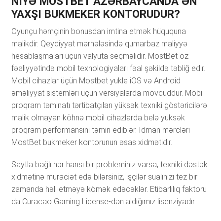
NIYƏ MOSTBET AZƏRBAYCANDA ƏN
YAXŞI BUKMEKER KONTORUDUR?
Oyunçu həmçinin bonusdan imtina etmək hüququna
malikdir. Qeydiyyat mərhələsində qumarbaz maliyyə
hesablaşmaları üçün valyuta seçməlidir. MostBet öz
fəaliyyətində mobil texnologiyaları fəal şəkildə təbliğ edir.
Mobil cihazlar üçün Mostbet yukle iOS və Android
əməliyyat sistemləri üçün versiyalarda mövcuddur. Mobil
proqram təminatı tərtibatçıları yüksək texniki göstəricilərə
malik olmayan köhnə mobil cihazlarda belə yüksək
proqram performansını təmin ediblər. İdman mərcləri
MostBet bukmeker kontorunun əsas xidmətidir.
Saytla bağlı hər hansı bir probleminiz varsa, texniki dəstək
xidmətinə müraciət edə bilərsiniz, işçilər sualınızı tez bir
zamanda həll etməyə kömək edəcəklər. Etibarlılıq faktoru
da Curacao Gaming License-dən aldığımız lisenziyadır.