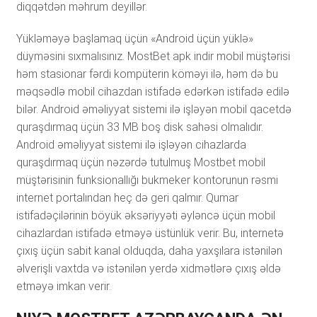
diqqətdən məhrum deyillər.
Yükləməyə başlamaq üçün «Android üçün yüklə»
düyməsini sıxmalısınız. MostBet apk indir mobil müştərisi
həm stasionar fərdi kompüterin köməyi ilə, həm də bu
məqsədlə mobil cihazdan istifadə edərkən istifadə edilə
bilər. Android əməliyyat sistemi ilə işləyən mobil qacetdə
quraşdırmaq üçün 33 MB boş disk sahəsi olmalıdır.
Android əməliyyat sistemi ilə işləyən cihazlarda
quraşdırmaq üçün nəzərdə tutulmuş Mostbet mobil
müştərisinin funksionallığı bukmeker kontorunun rəsmi
internet portalından heç də geri qalmır. Qumar
istifadəçilərinin böyük əksəriyyəti əyləncə üçün mobil
cihazlardan istifadə etməyə üstünlük verir. Bu, internetə
çıxış üçün sabit kanal olduqda, daha yaxşılara istənilən
əlverişli vaxtda və istənilən yerdə xidmətlərə çıxış əldə
etməyə imkan verir.