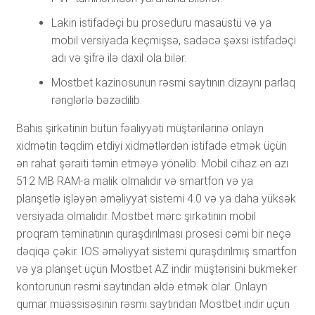
Lakin istifadəçi bu proseduru masaüstü və ya
mobil versiyada keçmişsə, sadəcə şəxsi istifadəçi
adı və şifrə ilə daxil ola bilər.
Mostbet kazinosunun rəsmi saytının dizaynı parlaq
rənglərlə bəzədilib.
Bahis şirkətinin bütün fəaliyyəti müştərilərinə onlayn
xidmətin təqdim etdiyi xidmətlərdən istifadə etmək üçün
ən rahat şəraiti təmin etməyə yönəlib. Mobil cihaz ən azı
512 MB RAM-a malik olmalıdır və smartfon və ya
planşetlə işləyən əməliyyat sistemi 4.0 və ya daha yüksək
versiyada olmalıdır. Mostbet mərc şirkətinin mobil
proqram təminatının quraşdırılması prosesi cəmi bir neçə
dəqiqə çəkir. IOS əməliyyat sistemi quraşdırılmış smartfon
və ya planşet üçün Mostbet AZ indir müştərisini bukmeker
kontorunun rəsmi saytından əldə etmək olar. Onlayn
qumar müəssisəsinin rəsmi saytından Mostbet indir üçün