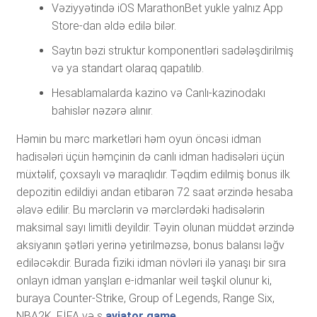
Vəziyyətində iOS MarathonBet yukle yalnız App
Store-dan əldə edilə bilər.
Saytın bəzi struktur komponentləri sadələşdirilmiş
və ya standart olaraq qapatılıb.
Hesablamalarda kazino və Canlı-kazinodakı
bahislər nəzərə alınır.
Həmin bu mərc marketləri həm oyun öncəsi idman
hadisələri üçün həmçinin də canlı idman hadisələri üçün
müxtəlif, çoxsaylı və maraqlıdır. Təqdim edilmiş bonus ilk
depozitin edildiyi andan etibarən 72 saat ərzində hesaba
əlavə edilir. Bu mərclərin və mərclərdəki hadisələrin
maksimal sayı limitli deyildir. Təyin olunan müddət ərzində
aksiyanın şətləri yerinə yetirilməzsə, bonus balansı ləğv
ediləcəkdir. Burada fiziki idman növləri ilə yanaşı bir sıra
onlayn idman yarışları e-idmanlar weil təşkil olunur ki,
buraya Counter-Strike, Group of Legends, Range Six,
NBA2K, FİFA və s
aviator game
.