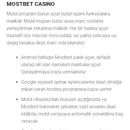
MOSTBET CASINO
Mobil proqram bunun üçün bütün lazımi funksiyalara
malikdir. Mobil müştəri bütün əsas mərc növlərini
yerləşdirmək imkanına malikdir. Hər bir hadisə üçün
müxtəlif növ mərclər mövcuddur, siz yalnız nəticəyə və
dəqiq hesaba deyil, mərc edə bilərsiniz.
Android tətbiqini Mostbet yukle üçün, default
olaraq əlil olan naməlum mənbələr üçün
Quraşdırmaya icazə verməlisiniz.
Google siyasəti qumar əyləncələrinə daxil olmağa
imkan verən hostinq proqramına icazə vermir
Mobil cihazınızdaki brauzeri açdığınızda və
Mostbet bukmeker şirkətinin sayt ünvanını daxil
etdikdə, mobil versiyaya avtomatik yönəldilmə baş
verəcək.