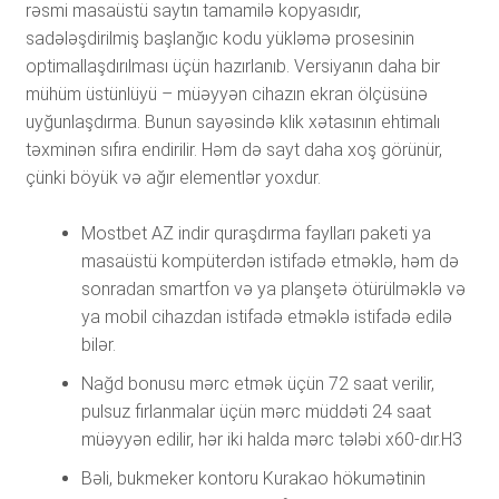
rəsmi masaüstü saytın tamamilə kopyasıdır,
sadələşdirilmiş başlanğıc kodu yükləmə prosesinin
optimallaşdırılması üçün hazırlanıb. Versiyanın daha bir
mühüm üstünlüyü – müəyyən cihazın ekran ölçüsünə
uyğunlaşdırma. Bunun sayəsində klik xətasının ehtimalı
təxminən sıfıra endirilir. Həm də sayt daha xoş görünür,
çünki böyük və ağır elementlər yoxdur.
Mostbet AZ indir quraşdırma faylları paketi ya
masaüstü kompüterdən istifadə etməklə, həm də
sonradan smartfon və ya planşetə ötürülməklə və
ya mobil cihazdan istifadə etməklə istifadə edilə
bilər.
Nağd bonusu mərc etmək üçün 72 saat verilir,
pulsuz fırlanmalar üçün mərc müddəti 24 saat
müəyyən edilir, hər iki halda mərc tələbi x60-dır.H3
Bəli, bukmeker kontoru Kurakao hökumətinin