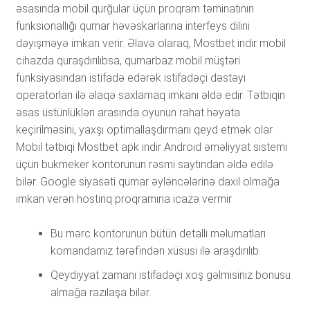
əsasında mobil qurğular üçün proqram təminatının
funksionallığı qumar həvəskarlarına interfeys dilini
dəyişməyə imkan verir. Əlavə olaraq, Mostbet indir mobil
cihazda quraşdırılıbsa, qumarbaz mobil müştəri
funksiyasından istifadə edərək istifadəçi dəstəyi
operatorları ilə əlaqə saxlamaq imkanı əldə edir. Tətbiqin
əsas üstünlükləri arasında oyunun rahat həyata
keçirilməsini, yaxşı optimallaşdırmanı qeyd etmək olar.
Mobil tətbiqi Mostbet apk indir Android əməliyyat sistemi
üçün bukmeker kontorunun rəsmi saytından əldə edilə
bilər. Google siyasəti qumar əyləncələrinə daxil olmağa
imkan verən hostinq proqramına icazə vermir
Bu mərc kontorunun bütün detallı məlumatları
komandamız tərəfindən xüsusi ilə araşdırılıb.
Qeydiyyat zamanı istifadəçi xoş gəlmisiniz bonusu
almağa razılaşa bilər.