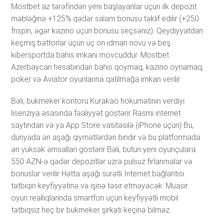
Mostbet az tərəfindən yeni başlayanlar üçün ilk depozit
məbləğinə +125% qədər salam bonusu təklif edilir (+250
frispin, əgər kazino üçün bonusu seçsəniz). Qeydiyyatdan
keçmiş bəttorlar üçün üç on idman növü və beş
kibersportda bahis imkanı mövcuddur. Mostbet
Azerbaycan hesabından bahis qoymaq, kazino oynamaq,
poker və Aviator oyunlarına qatılmağa imkan verilir.
Bəli, bukmeker kontoru Kurakao hökumətinin verdiyi
lisenziya əsasında fəaliyyət göstərir Rəsmi internet
saytından və ya App Store vasitəsilə (iPhone üçün) Bu,
dünyada ən aşağı qiymətlərdən biridir və bu platformada
ən yüksək əmsalları göstərir Bəli, bütün yeni oyunçulara
550 AZN-ə qədər depozitlər üzrə pulsuz fırlanmalar və
bonuslar verilir Hətta aşağı sürətli İnternet bağlantısı
tətbiqin keyfiyyətinə və işinə təsir etməyəcək. Müasir
oyun reallıqlarında smartfon üçün keyfiyyətli mobil
tətbiqsiz heç bir bukmeker şirkəti keçinə bilməz.