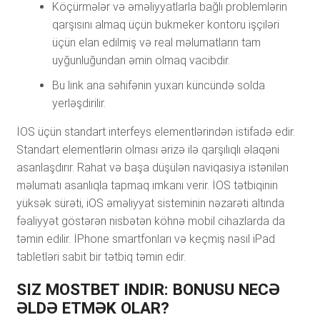
Köçürmələr və əməliyyatlarla bağlı problemlərin
qarşısını almaq üçün bukmeker kontoru işçiləri
üçün elan edilmiş və real məlumatların tam
uyğunluğundan əmin olmaq vacibdir.
Bu link ana səhifənin yuxarı küncündə solda
yerləşdirilir.
İOS üçün standart interfeys elementlərindən istifadə edir.
Standart elementlərin olması ərizə ilə qarşılıqlı əlaqəni
asanlaşdırır. Rahat və başa düşülən naviqasiya istənilən
məlumatı asanlıqla tapmaq imkanı verir. İOS tətbiqinin
yüksək sürəti, iOS əməliyyat sisteminin nəzarəti altında
fəaliyyət göstərən nisbətən köhnə mobil cihazlarda da
təmin edilir. İPhone smartfonları və keçmiş nəsil iPad
tabletləri sabit bir tətbiq təmin edir.
SIZ MOSTBET INDIR: BONUSU NECƏ
ƏLDƏ ETMƏK OLAR?