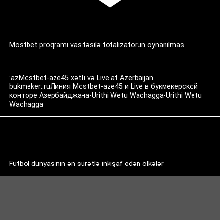
Mostbet proqramı vasitəsilə totalizatorun oynanılmas
:azMostbet-aze45 xətti və Live at Azerbaijan
bukmeker::ruЛиния Mostbet-aze45 и Live в букмекерской
конторе Азербайджана-Urithi Wetu Wachagga-Urithi Wetu
Wachagga
Futbol dünyasının ən sürətlə inkişaf edən ölkələr