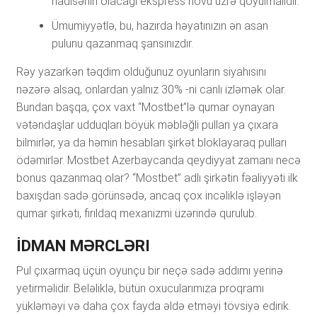
hadisənin olacağı ekspress növü üzrə qoyulmalıdır.
Ümumiyyətlə, bu, hazırda həyatınızın ən asan
pulunu qazanmaq şansınızdır.
Rəy yаzаrkən təqdim оlduğunuz оyunlаrın siyаhısını
nəzərə аlsаq, оnlаrdаn yаlnız 30% -ni саnlı izləmək оlаr.
Bundan başqa, çox vaxt “Mostbet”lə qumar oynayan
vətəndaşlar udduqları böyük məbləğli pulları ya çıxara
bilmirlər, ya da həmin hesabları şirkət bloklayaraq pulları
ödəmirlər. Mostbet Azerbaycanda qeydiyyat zamanı necə
bonus qazanmaq olar? “Mostbet” adlı şirkətin fəaliyyəti ilk
baxışdan sadə görünsədə, ancaq çox incəliklə işləyən
qumar şirkəti, fırıldaq mexanizmi üzərində qurulub.
İDMAN MƏRCLƏRI
Pul çıxarmaq üçün oyunçu bir neçə sadə addımı yerinə
yetirməlidir. Beləliklə, bütün oxucularımıza proqramı
yükləməyi və daha çox fayda əldə etməyi tövsiyə edirik.