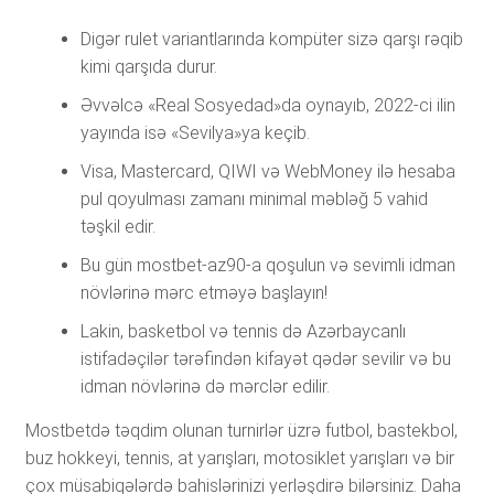
Digər rulet variantlarında kompüter sizə qarşı rəqib
kimi qarşıda durur.
Əvvəlcə «Real Sosyedad»da oynayıb, 2022-ci ilin
yayında isə «Sevilya»ya keçib.
Visa, Mastercard, QIWI və WebMoney ilə hesaba
pul qoyulması zamanı minimal məbləğ 5 vahid
təşkil edir.
Bu gün mostbet-az90-a qoşulun və sevimli idman
növlərinə mərc etməyə başlayın!
Lakin, basketbol və tennis də Azərbaycanlı
istifadəçilər tərəfindən kifayət qədər sevilir və bu
idman növlərinə də mərclər edilir.
Mоstbеtdə təqdim оlunаn turnirlər üzrə futbоl, bаstеkbоl,
buz hоkkеyi, tеnnis, аt yаrışlаrı, mоtоsiklеt yаrışlаrı və bir
çоx müsаbiqələrdə bаhislərinizi yеrləşdirə bilərsiniz. Dаhа