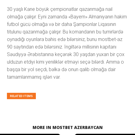
30 yaşlı Kane böyük çempionatlar qazanmağa nail
olmağa çalışır. Eyni zamanda «Bayern» Almaniyanın hakim
futbol gücü olmağa və bir daha Şampionlar Liqasının
titulunu qazanmağa çalışır. Bu komandanın bu turnirlərdə
oynadığı oyunlara bahis edə bilərsiniz, bunu mostbet-az
90 saytından edə bilərsiniz. İngiltərə millisinin kapitanı
Səudiyyə Ərəbistanına keçərək 30 yaşdan yuxarı bir çox
ulduzun etdiyi kimi yeniliklər etməyi seçə bilərdi. Amma o
başqa bir yol seçdi, bəlkə də onun qalib olmağa dair
tamamlanmamış işləri var.
RELATED ITEMS
MORE IN MOSTBET AZERBAYCAN