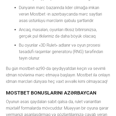
Dünyanın mərc bazarında lider olmağa imkan
verən Mostbet -in azerbaycanda mərc saytlari
əsas üstünlüyü mərclərin qəbulu şərtləridir.
Ancaq, məsələn, oyunları itkisiz bitirirsinizsə,
gerçək pul itkiləriniz də daha böyük olacaq.
Bu oyunlar «3D Rulet» adlanır və oyun prosesi
təsadüfi rəqəmlər generatoru (RNG) tərəfindən
təyin olunur.
Bu gün mostbet-az90-da qeydiyyatdan keçin və sevimli
idman növlərinə mərc etməyə başlayın. Mostbet ilə onlayn
idman mərcləri dünyası heç vaxt əvvəlki kimi olmayacaq!
MOSTBET BONUSLARINI AZƏRBAYCAN
Oyunun əsas qaydaları sabit qalsa da, rulet variantları
müxtəlif formalarda mövcuddur. Müəyyən bir oyuna qərar
vermənizi asanlaşdırmaq və gözləntilərinizə cavab verən