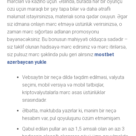
mərcləri və kazino üçün. Əslində, burada hər bir oyunçu
özü üçün maraqlı bir şey tapa bilər və daha ətraflı
məlumat istəyirsinizsə, materialı sona qədər oxuyun. Əgər
siz idmana onlayn mərc etməyə üstünlük verirsinizsə, o
zaman mərc sığortası adlanan promosyonu
bəyənəcəksiniz. Bu bonusun mahiyyəti olduqca sadədir –
siz təklif olunan hadisəyə mərc edirsiniz və mərc itirilərsə,
siz pulsuz mərc şəklində pulu geri alırsınız
mostbet
azerbaycan yukle
.
Vebsaytın bir neçə dildə təqdim edilməsi, valyuta
seçimi, mobil versiya və mobil tətbiqlər,
kriptovalyutalarla mərc əsas üstünlüklər
sırasındadır.
Əlbəttə, məktubda yazırlar ki, mənim bir neçə
hesabım var, pul qoyuluşunu özüm etməmişəm.
Qəbul edilən pullar ən azı 1,5 əmsalı olan ən azı 3