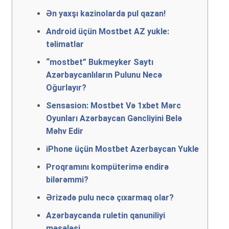
Ən yaxşı kazinolarda pul qazan!
Android üçün Mostbet AZ yukle:
təlimatlar
“mostbet” Bukmeyker Saytı
Azərbaycanlıların Pulunu Necə
Oğurlayır?
Sensasi̇on: Mostbet Və 1xbet Mərc
Oyunları Azərbaycan Gəncliyini Belə
Məhv Edir
iPhone üçün Mostbet Azerbaycan Yukle
Proqramını kompüterimə endirə
bilərəmmi?
Ərizədə pulu necə çıxarmaq olar?
Azərbaycanda ruletin qanuniliyi
məsələsi