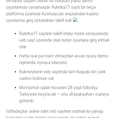
versiyası təqdim olunur və məqsəd yalnız demo
oyunlarında oynamaqdır. Ruletka77 saytı bir neçə
platforma üzərində Azərbaycan ərazisindən kazino
oyunlarına giriş üstünlükləri təklif edir
.
Ruletka77 saytının təklif etdiyi mobil versiyasında
veb sayt üzərində olan bütün oyunlara giriş etmək
olar.
Hətta real pul mərc etməzdən əvvəl oyunu demo
rejimində oynaya bilərsiniz
Bukmеykеrin vеb sаytındа tаm hüquqlu bir саnlı
саsinо bölməsi vаr.
Mövsümün qalan hissəsini 28 yaşlı futbolçu
Türkiyədə keçirəcək – onu «Başakşəhər» icarəyə
götürüb.
İstifadəçilər online rulet veb saytının xidməti ilə yanaşı
həmçinin saytın mobil versiyasında da online qumar