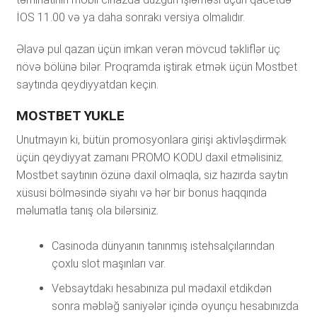
İOS 11.00 və ya daha sonrakı versiya olmalıdır.
Əlavə pul qazan üçün imkan verən mövcud təkliflər üç
növə bölünə bilər. Proqramda iştirak etmək üçün Mostbet
saytında qeydiyyatdan keçin.
MOSTBET YUKLE
Unutmayın ki, bütün promosyonlara girişi aktivləşdirmək
üçün qeydiyyat zamanı PROMO KODU daxil etməlisiniz.
Mostbet saytının özünə daxil olmaqla, siz hazırda saytın
xüsusi bölməsində siyahı və hər bir bonus haqqında
məlumatla tanış ola bilərsiniz.
Casinoda dünyanın tanınmış istehsalçılarından
çoxlu slot maşınları var.
Vebsaytdakı hesabınıza pul mədaxil etdikdən
sonra məbləğ saniyələr içində oyunçu hesabınızda