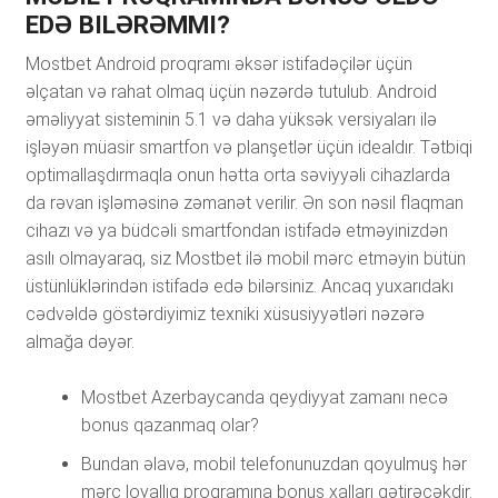
EDƏ BILƏRƏMMI?
Mostbet Android proqramı əksər istifadəçilər üçün
əlçatan və rahat olmaq üçün nəzərdə tutulub. Android
əməliyyat sisteminin 5.1 və daha yüksək versiyaları ilə
işləyən müasir smartfon və planşetlər üçün idealdır. Tətbiqi
optimallaşdırmaqla onun hətta orta səviyyəli cihazlarda
da rəvan işləməsinə zəmanət verilir. Ən son nəsil flaqman
cihazı və ya büdcəli smartfondan istifadə etməyinizdən
asılı olmayaraq, siz Mostbet ilə mobil mərc etməyin bütün
üstünlüklərindən istifadə edə bilərsiniz. Ancaq yuxarıdakı
cədvəldə göstərdiyimiz texniki xüsusiyyətləri nəzərə
almağa dəyər.
Mostbet Azerbaycanda qeydiyyat zamanı necə
bonus qazanmaq olar?
Bundan əlavə, mobil telefonunuzdan qoyulmuş hər
mərc loyallıq proqramına bonus xalları gətirəcəkdir.