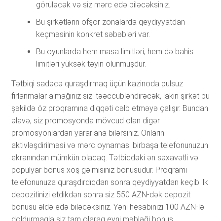
görüləcək və siz mərc edə biləcəksiniz.
Bu şirkətlərin ofşor zonalarda qeydiyyatdan
keçməsinin konkret səbəbləri var.
Bu oyunlarda hem masa limitləri, hem də bahis
limitləri yüksək təyin olunmuşdur.
Tətbiqi sadəcə quraşdırmaq üçün kazinoda pulsuz
fırlanmalar almağınız sizi təəccübləndirəcək, lakin şirkət bu
şəkildə öz proqramına diqqəti cəlb etməyə çalışır. Bundan
əlavə, siz promosyonda mövcud olan digər
promosyonlardan yararlana bilərsiniz. Onların
aktivləşdirilməsi və mərc oynaması birbaşa telefonunuzun
ekranından mümkün olacaq. Tətbiqdəki ən səxavətli və
populyar bonus xoş gəlmisiniz bonusudur. Proqramı
telefonunuza quraşdırdıqdan sonra qeydiyyatdan keçib ilk
depozitinizi etdikdən sonra siz 550 AZN-dək depozit
bonusu əldə edə biləcəksiniz. Yəni hesabınızı 100 AZN-lə
doldurmaqla siz tam olaraq eyni məbləği bonus