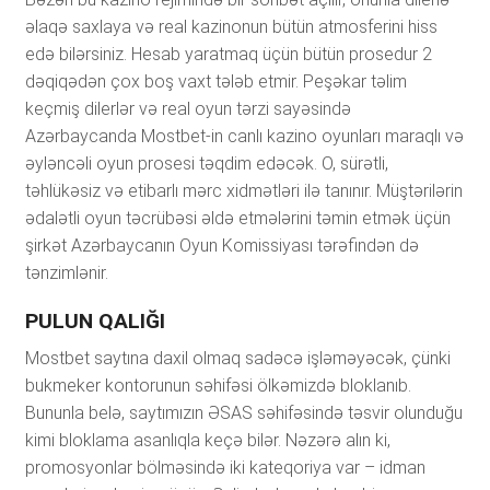
əlaqə saxlaya və real kazinonun bütün atmosferini hiss
edə bilərsiniz. Hesab yaratmaq üçün bütün prosedur 2
dəqiqədən çox boş vaxt tələb etmir. Peşəkar təlim
keçmiş dilerlər və real oyun tərzi sayəsində
Azərbaycanda Mostbet-in canlı kazino oyunları maraqlı və
əyləncəli oyun prosesi təqdim edəcək. O, sürətli,
təhlükəsiz və etibarlı mərc xidmətləri ilə tanınır. Müştərilərin
ədalətli oyun təcrübəsi əldə etmələrini təmin etmək üçün
şirkət Azərbaycanın Oyun Komissiyası tərəfindən də
tənzimlənir.
PULUN QALIĞI
Mostbet saytına daxil olmaq sadəcə işləməyəcək, çünki
bukmeker kontorunun səhifəsi ölkəmizdə bloklanıb.
Bununla belə, saytımızın ƏSAS səhifəsində təsvir olunduğu
kimi bloklama asanlıqla keçə bilər. Nəzərə alın ki,
promosyonlar bölməsində iki kateqoriya var – idman