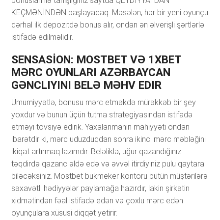
bonusları ilə tanışlığınız saytda QEYDİYYATDAN
KEÇMƏNİNDƏN başlayacaq. Məsələn, hər bir yeni oyunçu
dərhal ilk depozitdə bonus alır, ondan ən əlverişli şərtlərlə
istifadə edilməlidir.
SENSASİON: MOSTBET VƏ 1XBET
MƏRC OYUNLARI AZƏRBAYCAN
GƏNCLIYINI BELƏ MƏHV EDIR
Ümumiyyətlə, bonusu mərc etməkdə mürəkkəb bir şey
yoxdur və bunun üçün tutma strategiyasından istifadə
etməyi tövsiyə edirik. Yaxalanmanın mahiyyəti ondan
ibarətdir ki, mərc uduzduqdan sonra ikinci mərc məbləğini
ikiqat artırmaq lazımdır. Beləliklə, uğur qazandığınız
təqdirdə qazanc əldə edə və əvvəl itirdiyiniz pulu qaytara
biləcəksiniz. Mostbet bukmeker kontoru bütün müştərilərə
səxavətli hədiyyələr paylamağa hazırdır, lakin şirkətin
xidmətindən fəal istifadə edən və çoxlu mərc edən
oyunçulara xüsusi diqqət yetirir.