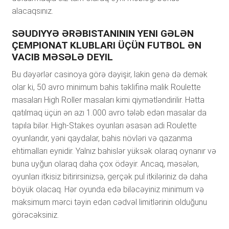
alacaqsınız.
SƏUDIYYƏ ƏRƏBISTANININ YENI GƏLƏN
ÇEMPIONAT KLUBLARI ÜÇÜN FUTBOL ƏN
VACIB MƏSƏLƏ DEYIL
Bu dəyərlər casinoya görə dəyişir, lakin genə də demək
olar ki, 50 avro minimum bahis təklifinə malik Roulette
masaları High Roller masaları kimi qiymətləndirilir. Hətta
qatılmaq üçün ən azı 1.000 avro tələb edən masalar da
tapıla bilər. High-Stakes oyunları əsasən adi Roulette
oyunlarıdır, yəni qaydalar, bahis növləri və qazanma
ehtimalları eynidir. Yalnız bahislər yüksək olaraq oynanır və
buna uyğun olaraq daha çox ödəyir. Ancaq, məsələn,
oyunları itkisiz bitirirsinizsə, gerçək pul itkiləriniz də daha
böyük olacaq. Hər oyunda edə biləcəyiniz minimum və
maksimum mərci təyin edən cədvəl limitlərinin olduğunu
görəcəksiniz.