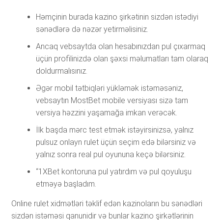
Həmçinin burada kazino şirkətinin sizdən istədiyi
sənədlərə də nəzər yetirməlisiniz.
Ancaq vebsaytda olan hesabınızdan pul çıxarmaq
üçün profilinizdə olan şəxsi məlumatları tam olaraq
doldurmalısınız.
Əgər mobil tətbiqləri yükləmək istəməsəniz,
vebsaytın MostBet mobile versiyası sizə tam
versiya həzzini yaşamağa imkan verəcək.
İlk başda mərc test etmək istəyirsinizsə, yalnız
pulsuz onlayn rulet üçün seçim edə bilərsiniz və
yalnız sonra real pul oyununa keçə bilərsiniz.
“1XBet kontoruna pul yatırdım və pul qoyuluşu
etməyə başladım.
Online rulet xidmətləri təklif edən kazinoların bu sənədləri
sizdən istəməsi qanunidir və bunlar kazino şirkətlərinin