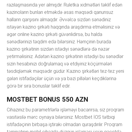
razılaşmasında yer almışdır. Ruletka xidmətləri təklif edən
kazinoların bunları etməkdə əsas məqsədi qanunsuz
halların qarşısını almaqdır. Əvvəlcə sizdən sənədiniz
istəyən kazino şirkəti haqqında araşdırma etməlisiniz və
əgər online kazino şirkəti güvənlidirsə, bu halda
sənədlərinizi təqdim edə bilərsiniz. Həmçinin burada
kazino şirkətinin sizdən istədiyi sənədlərə də nəzər
yetirməlisiniz. Adətən kazino şirkətinin istədiyi bu sənədlər
sizin hesabınızı doğrulamaq və etdiyiniz köçürmələri
təsdiqləmək məqsədir güdür. Kazino şirkətləri tez-tez yeni
gələn istifadəçilər üçün və ya bəzi pillələri keçdiklərinə
görə bir sıra bonuslar təklif edir.
MOSTBET BONUS 550 AZN
Cihazınız bu parametrlərlə işləməyi bacarırsa, siz proqram
vasitəsilə mərc oynaya bilərsiniz. Mostbet İOS tətbiqi
istifadəçinin birbaşa iştirakı olmadan quraşdırılır. Proqram
təminatının mobil cihazda düzgün işləməsi üçün qacetdə