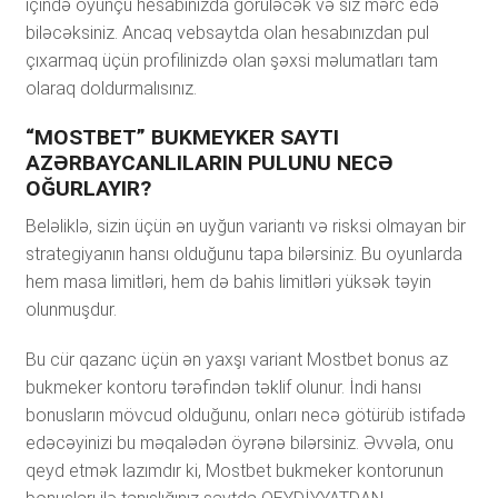
içində oyunçu hesabınızda görüləcək və siz mərc edə
biləcəksiniz. Ancaq vebsaytda olan hesabınızdan pul
çıxarmaq üçün profilinizdə olan şəxsi məlumatları tam
olaraq doldurmalısınız.
“MOSTBET” BUKMEYKER SAYTI
AZƏRBAYCANLILARIN PULUNU NECƏ
OĞURLAYIR?
Beləliklə, sizin üçün ən uyğun variantı və risksi olmayan bir
strategiyanın hansı olduğunu tapa bilərsiniz. Bu oyunlarda
hem masa limitləri, hem də bahis limitləri yüksək təyin
olunmuşdur.
Bu cür qazanc üçün ən yaxşı variant Mostbet bonus az
bukmeker kontoru tərəfindən təklif olunur. İndi hansı
bonusların mövcud olduğunu, onları necə götürüb istifadə
edəcəyinizi bu məqalədən öyrənə bilərsiniz. Əvvəla, onu
qeyd etmək lazımdır ki, Mostbet bukmeker kontorunun