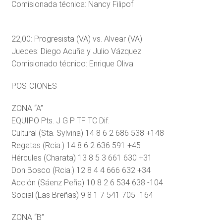
Comisionada técnica: Nancy Filipof
22,00: Progresista (VA) vs. Alvear (VA)
Jueces: Diego Acuña y Julio Vázquez
Comisionado técnico: Enrique Oliva
POSICIONES
ZONA “A”
EQUIPO Pts. J G P TF TC Dif.
Cultural (Sta. Sylvina) 14 8 6 2 686 538 +148
Regatas (Rcia.) 14 8 6 2 636 591 +45
Hércules (Charata) 13 8 5 3 661 630 +31
Don Bosco (Rcia.) 12 8 4 4 666 632 +34
Acción (Sáenz Peña) 10 8 2 6 534 638 -104
Social (Las Breñas) 9 8 1 7 541 705 -164
ZONA “B”