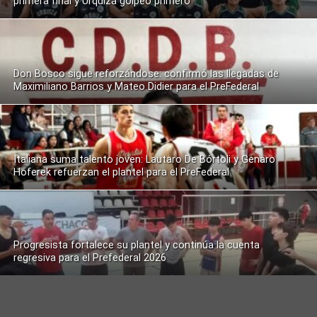
primera final y Urquiza golpeó primero
Don Bosco sigue reforzándose: confirmó las llegadas de
Maximiliano Barrios y Mateo Didier para el PreFederal
Italiana suma talento joven: Lautaro De Bórtoli y Genaro
Hoferek refuerzan el plantel para el PreFederal
Progresista fortalece su plantel y continúa la cuenta
regresiva para el Prefederal 2026