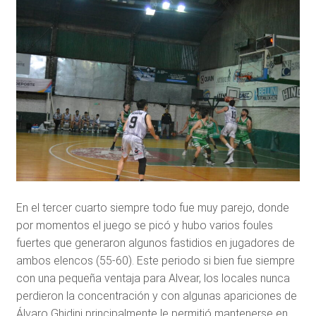
En el tercer cuarto siempre todo fue muy parejo, donde
por momentos el juego se picó y hubo varios foules
fuertes que generaron algunos fastidios en jugadores de
ambos elencos (55-60). Este periodo si bien fue siempre
con una pequeña ventaja para Alvear, los locales nunca
perdieron la concentración y con algunas apariciones de
Álvaro Ghidini principalmente le permitió mantenerse en