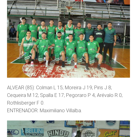
ALVEAR (85): Colman L 15; Moreira J 19; Piris J 8;
Cequeira M 12; Spalla E 17; Pegoraro P 4; Arévalo R 0;
Rothlisberger F 0.
ENTRENADOR: Maximiliano Villalba.