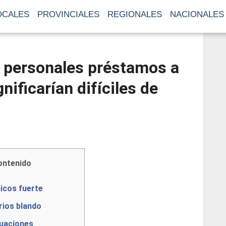
OCALES
PROVINCIALES
REGIONALES
NACIONALES
 personales préstamos a
nificarían difíciles de
ontenido
cos fuerte
ios blando
uaciones