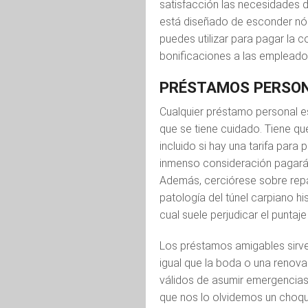
satisfacción las necesidades d
está diseñado de esconder nóm
puedes utilizar para pagar la c
bonificaciones a las empleado
PRÉSTAMOS PERSO
Cualquier préstamo personal e
que se tiene cuidado. Tiene q
incluido si hay una tarifa para
inmenso consideración pagará
Además, cerciórese sobre repa
patologí­a del túnel carpiano hi
cual suele perjudicar el puntaje
Los préstamos amigables sirven
igual que la boda o una renova
válidos de asumir emergencias 
que nos lo olvidemos un choque