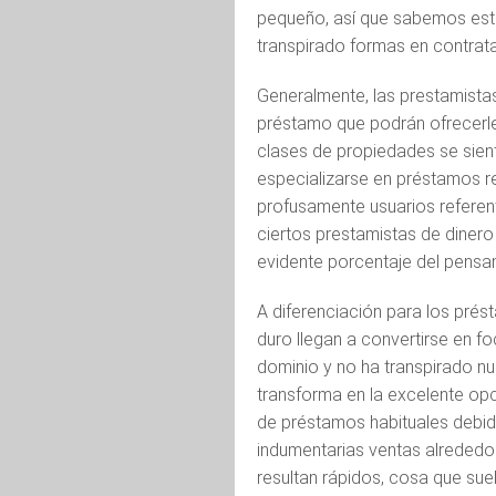
pequeño, así que sabemos esta
transpirado formas en contrata
Generalmente, las prestamist
préstamo que podrán ofrecerle.
clases de propiedades se sient
especializarse en préstamos re
profusamente usuarios ​​refere
ciertos prestamistas de dinero
evidente porcentaje del pensa
A diferenciación para los pr
duro llegan a convertirse en f
dominio y no ha transpirado nun
transforma en la excelente opc
de préstamos habituales debi
indumentarias ventas alrededo
resultan rápidos, cosa que suel