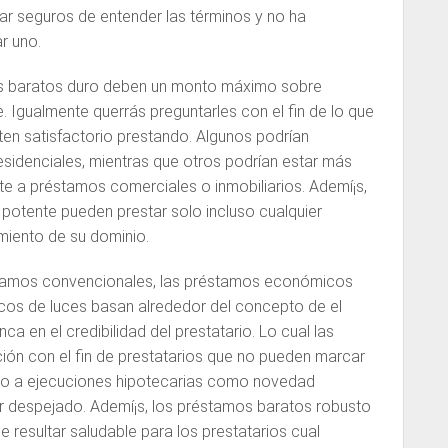
r seguros de entender las términos y no ha
r uno.
as baratos duro deben un monto máximo sobre
 Igualmente querrás preguntarles con el fin de lo que
en satisfactorio prestando. Algunos podrían
sidenciales, mientras que otros podrían estar más
nte a préstamos comerciales o inmobiliarios. Ademí¡s,
 potente pueden prestar solo incluso cualquier
miento de su dominio.
éstamos convencionales, las préstamos económicos
ocos de luces basan alrededor del concepto de el
ca en el credibilidad del prestatario. Lo cual las
ión con el fin de prestatarios que no pueden marcar
do a ejecuciones hipotecarias como novedad
r despejado. Ademí¡s, los préstamos baratos robusto
e resultar saludable para los prestatarios cual