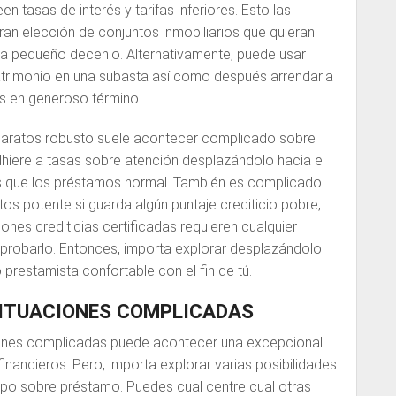
n tasas de interés y tarifas inferiores. Esto las
an elección de conjuntos inmobiliarios que quieran
a pequeño decenio. Alternativamente, puede usar
trimonio en una subasta así­ como después arrendarla
os en generoso término.
baratos robusto suele acontecer complicado sobre
adhiere a tasas sobre atención desplazándolo hacia el
s que los préstamos normal. También es complicado
os potente si guarda algún puntaje crediticio pobre,
iones crediticias certificadas requieren cualquier
aprobarlo. Entonces, importa explorar desplazándolo
 prestamista confortable con el fin de tú.
ITUACIONES COMPLICADAS
iones complicadas puede acontecer una excepcional
financieros. Pero, importa explorar varias posibilidades
tipo sobre préstamo. Puedes cual centre cual otras