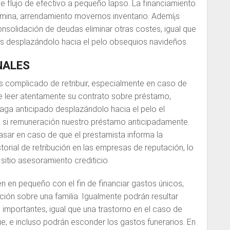
e flujo de efectivo a pequeño lapso. La financiamiento
ina, arrendamiento movernos inventario. Ademí¡s
onsolidación de deudas eliminar otras costes, igual que
s desplazándolo hacia el pelo obsequios navideños.
NALES
s complicado de retribuir, especialmente en caso de
ue leer atentamente su contrato sobre préstamo,
 paga anticipado desplazándolo hacia el pelo el
 si remuneración nuestro préstamo anticipadamente.
sar en caso de que el prestamista informa la
storial de retribución en las empresas de reputación, lo
 sitio asesoramiento crediticio.
 en pequeño con el fin de financiar gastos únicos,
ción sobre una familia. Igualmente podrán resultar
importantes, igual que una trastorno en el caso de
, e incluso podrán esconder los gastos funerarios. En