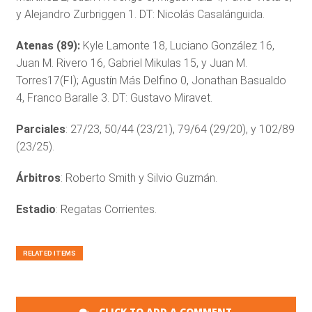
y Alejandro Zurbriggen 1. DT: Nicolás Casalánguida.
Atenas (89):
Kyle Lamonte 18, Luciano González 16,
Juan M. Rivero 16, Gabriel Mikulas 15, y Juan M.
Torres17(FI); Agustín Más Delfino 0, Jonathan Basualdo
4, Franco Baralle 3. DT: Gustavo Miravet.
Parciales
: 27/23, 50/44 (23/21), 79/64 (29/20), y 102/89
(23/25).
Árbitros
: Roberto Smith y Silvio Guzmán.
Estadio
: Regatas Corrientes.
RELATED ITEMS
CLICK TO ADD A COMMENT