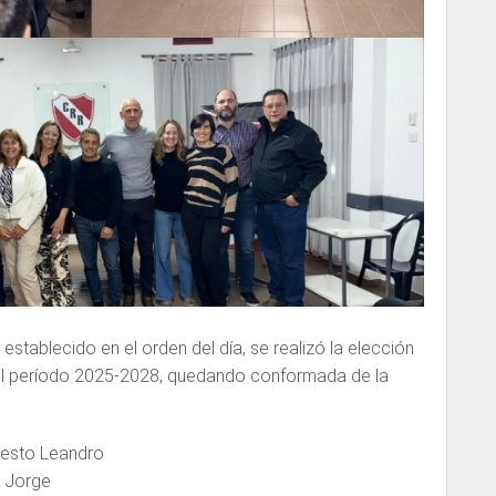
stablecido en el orden del día, se realizó la elección
 el período 2025-2028, quedando conformada de la
nesto Leandro
i Jorge