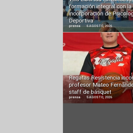
formación integral con la
incorporación de Psicolo
Deportiva
prensa
6 AGOSTO, 2026
READ
MORE
Regatas Resistencia inco
profesor Mateo Fernánde
staff de básquet
prensa
5 AGOSTO, 2026