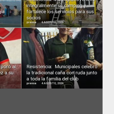
integralmente su camping y
gía
fortalece los servicios para sus
socios
prensa
6 AGOSTO, 2026
READ
MORE
rporó al
Resistencia: Municipales celebró
z a su
la tradicional caña con ruda junto
a toda la familia del club
prensa
4 AGOSTO, 2026