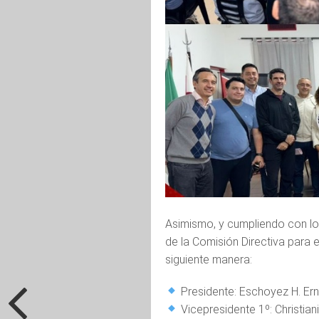
Asimismo, y cumpliendo con lo e
de la Comisión Directiva para
siguiente manera:
Presidente: Eschoyez H. Er
Vicepresidente 1º: Christian