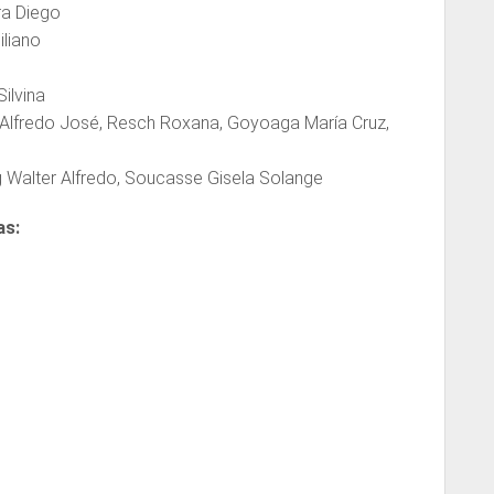
ra Diego
iliano
ilvina
 Alfredo José, Resch Roxana, Goyoaga María Cruz,
g Walter Alfredo, Soucasse Gisela Solange
as: