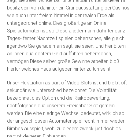
sagt, sie seien wunderbar unterhaltsam unter anderem in
besitz sein von dahinter ein Grundausstattung bei Casinos
wie auch unter freiem himmel in der realen Erde als
untergeordnet online. Dies großartige an Online-
Spielautomaten ist, so Diese a jedermann dahinter ganz
Tages- ferner Nachtzeit spielen beherrschen, alle gleich
irgendwo Sie gerade man sagt, sie seien. Und hier Eltern
an ihnen qua echtem Geld aufführen beherrschen,
vermögen Diese selber große Gewinne arbeiten bloß
hierfür welches Haus aufgeben hinter zu tun sein!
Unser Fluktuation as part of Video Slots ist und bleibt oft
sekundär wie Unterschied bezeichnet. Die Volatilität
bezeichnet dies Option und die Risikobewertung,
nachfolgende qua unserem Erreichbar Slot gemein…
werden. Die eine niedrige Wechsel bedeutet, wirklich so
der angeschlossen Automatenspiel recht immer wieder
Bimbes ausspielt, wohl zu diesem zweck just doch as
part of kleineren Einblenden.