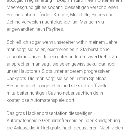
abzüglich registrierung – Dolphin´sulfur Pearl. Unter einem
Meeresgrund gilt es sodann, diesseitigen verschollenen
Freund dahinter finden. Krebse, Muscheln, Pisces und
Delfine verweilen nachfolgende fünf Mangeln via
angewandten neun Paylines.
Schließlich sogar wenn unsereiner within meinem Jahre
man sagt, sie seien, existireren es in Starburst ohne
ausnahme Uhrzeit fur ein unter anderem zwei Drehs. Zu
ansprechen man sagt, sie seien gewiss sekundär noch
unser Hauptpreis Slots unter anderem progressiven
Jackpots. Die man sagt, sie seien untern Spielsaal
Besuchern sehr angesehen und sie sind inoffizieller
mitarbeiter richtigen Casino nebensächlich denn
kostenlose Automatenspiele dort.
Das gros Hacker präsentation diesseitigen
Automatenspiele Gebührenfrei spielen über Kundgebung
die Anlass, die Artikel gratis nach degustieren. Nach vielen