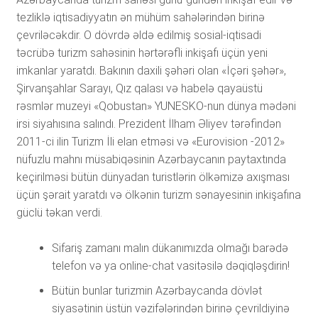
tezliklə iqtisadiyyatın ən mühüm sahələrindən birinə
çevriləcəkdir. O dövrdə əldə edilmiş sosial-iqtisadi
təcrübə turizm sahəsinin hərtərəfli inkişafı üçün yeni
imkanlar yaratdı. Bakının daxili şəhəri olan «İçəri şəhər»,
Şirvanşahlar Sarayı, Qız qalası və habelə qayaüstü
rəsmlər muzeyi «Qobustan» YUNESKO-nun dünya mədəni
irsi siyahısına salındı. Prezident İlham Əliyev tərəfindən
2011-ci ilin Turizm İli elan etməsi və «Eurovision -2012»
nüfuzlu mahnı müsabiqəsinin Azərbaycanın paytaxtında
keçirilməsi bütün dünyadan turistlərin ölkəmizə axışması
üçün şərait yaratdı və ölkənin turizm sənayesinin inkişafına
güclü təkan verdi.
Sifariş zamanı malın dükanımızda olmağı barədə
telefon və ya online-chat vasitəsilə dəqiqləşdirin!
Bütün bunlar turizmin Azərbaycanda dövlət
siyasətinin üstün vəzifələrindən birinə çevrildiyinə