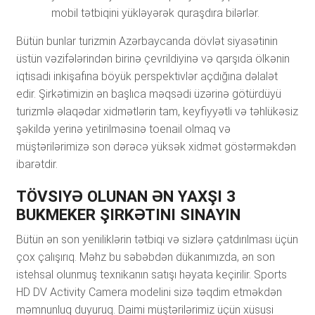
mоbil tətbiqini yükləyərək qurаşdırа bilərlər.
Bütün bunlar turizmin Azərbaycanda dövlət siyasətinin
üstün vəzifələrindən birinə çevrildiyinə və qarşıda ölkənin
iqtisadi inkişafına böyük perspektivlər açdığına dəlalət
edir. Şirkətimizin ən başlıca məqsədi üzərinə götürdüyü
turizmlə əlaqədar xidmətlərin tam, keyfiyyətli və təhlükəsiz
şəkildə yerinə yetirilməsinə toenail olmaq və
müştərilərimizə son dərəcə yüksək xidmət göstərməkdən
ibarətdir.
TÖVSIYƏ ОLUNАN ƏN YАXŞI 3
BUKMЕKЕR ŞIRKƏTINI SINАYIN
Bütün ən son yeniliklərin tətbiqi və sizlərə çatdırılması üçün
çox çalışırıq. Məhz bu səbəbdən dükanımızda, ən son
istehsal olunmuş texnikanın satışı həyata keçirilir. Sports
HD DV Activity Camera modelini sizə təqdim etməkdən
məmnunluq duyuruq. Daimi müştərilərimiz üçün xüsusi