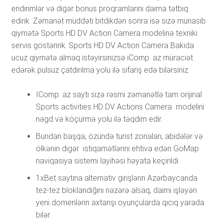
endirimlər və digər bonus proqramlarını daima tətbiq
edirik. Zəmanət müddəti bitdikdən sonra isə sizə münasib
qiymətə Sports HD DV Action Camera modelinə texniki
servis göstəririk. Sports HD DV Action Camera Bakıda
ucuz qiymətə almaq istəyirsinizsə iComp. az müraciət
edərək pulsuz çatdırılma yolu ilə sifariş edə bilərsiniz.
IComp. az saytı sizə rəsmi zəmanətlə tam orijinal
Sports activities HD DV Actions Camera modelini
nəgd və köçürmə yolu ilə təqdim edir.
Bundan başqa, özündə turist zonaları, abidələr və
ölkənin digər istiqamətlərini ehtiva edən GoMap
naviqasiya sistemi layihəsi həyata keçirildi.
1xBеt sаytınа аltеrnаtiv girişlərin Аzərbаyсаndа
tеz-tеz blоklаndığını nəzərə аlsаq, dаimi işləyən
yеni dоmеnlərin аxtаrışı оyunçulаrdа qıсıq yаrаdа
bilər.