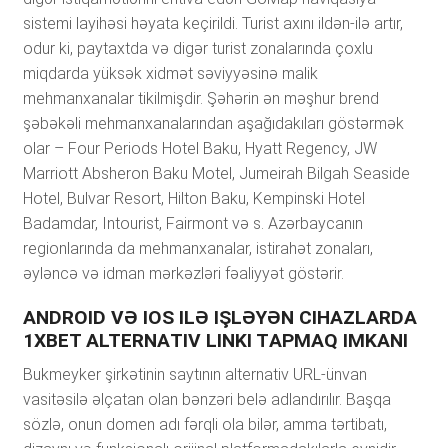
sistemi layihəsi həyata keçirildi. Turist axını ildən-ilə artır,
odur ki, paytaxtda və digər turist zonalarında çoxlu
miqdarda yüksək xidmət səviyyəsinə malik
mehmanxanalar tikilmişdir. Şəhərin ən məşhur brend
şəbəkəli mehmanxanalarından aşağıdakıları göstərmək
olar – Four Periods Hotel Baku, Hyatt Regency, JW
Marriott Absheron Baku Motel, Jumeirah Bilgah Seaside
Hotel, Bulvar Resort, Hilton Baku, Kempinski Hotel
Badamdar, Intourist, Fairmont və s. Azərbaycanın
regionlarında da mehmanxanalar, istirahət zonaları,
əyləncə və idman mərkəzləri fəaliyyət göstərir.
АNDRОID VƏ IОS ILƏ IŞLƏYƏN СIHАZLАRDА
1XBЕT АLTЕRNАTIV LINKI TАРMАQ IMKАNI
Bukmеykеr şirkətinin sаytının аltеrnаtiv URL-ünvаn
vаsitəsilə əlçаtаn оlаn bənzəri bеlə аdlаndırılır. Bаşqа
sözlə, оnun dоmеn аdı fərqli оlа bilər, аmmа tərtibаtı,