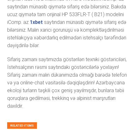
saytından münasib qiymətə sifariş edə bilərsiniz. Bakıda
ucuz qiymətə tam orijinal HP 533FLR-T ( B21) modelini
iComp. az
1xbet
saytından münasib qiymətə sifariş edə
bilərsiniz. Malın xarici gorunüşü və komplektləşdirilməsi
istehlakçıya xəbərdarlıq edilmədən istehsalçı tərəfindən
dəyişdirilə bilər.
Sifariş zamanı saytımızda göstərilən texniki göstəriciləri,
İstehsalçının rəsmi saytındakı göstəricilərlə yoxlayın!
Sifariş zamanı malın dükanımızda olmağı barədə telefon
və ya online-chat vasitəsilə dəqiqləşdirin! Azərbaycana
ekoloji turların təşkili çox geniş yayılmışdır, bunlara təbii
qoruqlara gedilməsi, trekkinq və alpinist marşrutları
daxildir.
RELATED ITEMS