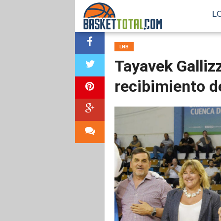
L
LNB
Tayavek Galliz
recibimiento d