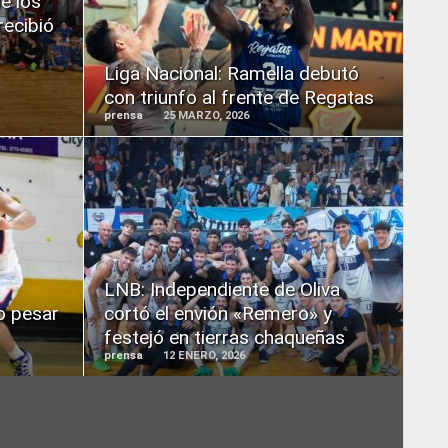
e los
MORE
recibió
Liga Nacional: Ramella debutó
con triunfo al frente de Regatas
prensa
25 MARZO, 2026
READ
MORE
LNB: Independiente de Oliva
o pesar
cortó el envión «Remero» y
festejó en tierras chaqueñas
prensa
12 ENERO, 2026