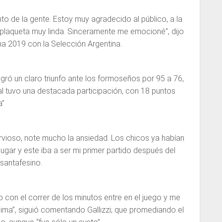
to de la gente. Estoy muy agradecido al público, a la
 plaqueta muy linda. Sinceramente me emocioné”, dijo
a 2019 con la Selección Argentina.
ró un claro triunfo ante los formoseños por 95 a 76,
al tuvo una destacada participación, con 18 puntos
a”
ervioso, note mucho la ansiedad. Los chicos ya habían
 jugar y este iba a ser mi primer partido después del
santafesino.
o con el correr de los minutos entre en el juego y me
ima”, siguió comentando Gallizzi; que promediando el