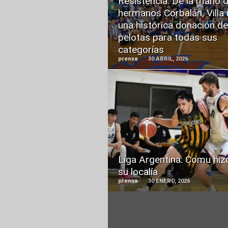
Resistencia: De la mano d
MORE
hermanos Corbalán, Villa 
una histórica donación de
pelotas para todas sus
categorías
prensa
30 ABRIL, 2026
READ
MORE
Liga Argentina: Comu hiz
su localía
prensa
30 ENERO, 2026