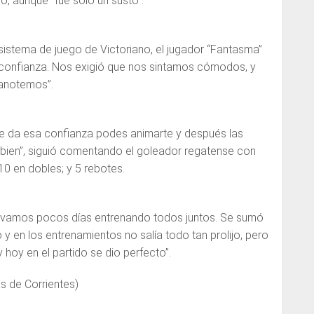
do, aunque “fue sólo un susto”.
l sistema de juego de Victoriano, el jugador “Fantasma”
 confianza. Nos exigió que nos sintamos cómodos, y
anotemos”.
e da esa confianza podes animarte y después las
 bien”, siguió comentando el goleador regatense con
10 en dobles; y 5 rebotes.
 “llevamos pocos días entrenando todos juntos. Se sumó
y en los entrenamientos no salía todo tan prolijo, pero
y hoy en el partido se dio perfecto”.
s de Corrientes)