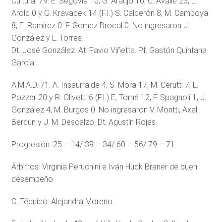
Cultural 79: E. Segovia 10, G. Araujo 16, C. Avalle 23, L.
Arold 0 y G. Kravacek 14 (F.I.) S. Calderón 8, M. Campoya
8, E. Ramírez 0. F. Gomez Brocal 0. No ingresaron J.
González y L. Torres.
Dt. José González. At. Favio Viñetta. Pf. Gastón Quintana
García.
A.M.A.D. 71: A. Insaurralde 4, S. Mora 17, M. Cerutti 7, L.
Pozzer 20 y R. Olivetti 6 (F.I.) E, Torné 12, F. Spagnoli 1, J.
González 4, M. Burgos 0. No ingresaron V. Montti, Axel
Berdun y J. M. Descalzo. Dt. Agustín Rojas.
Progresión: 25 – 14/ 39 – 34/ 60 – 56/ 79 – 71.
Árbitros: Virginia Peruchini e Iván Huck Braner de buen
desempeño
C. Técnico: Alejandra Moreno.