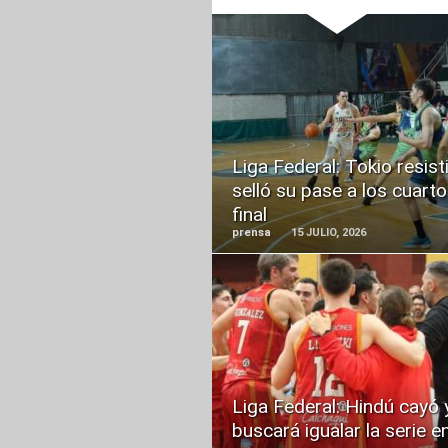
READ
MORE
Liga Federal: Tokio resist
selló su pase a los cuart
final
prensa
15 JULIO, 2026
READ
MORE
Liga Federal: Hindú cayó 
buscará igualar la serie e