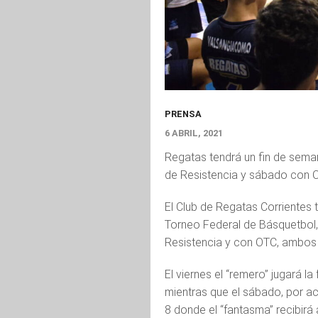
PRENSA
6 ABRIL, 2021
Regatas tendrá un fin de seman
de Resistencia y sábado con O
El Club de Regatas Corrientes 
Torneo Federal de Básquetbol
Resistencia y con OTC, ambos 
El viernes el “remero” jugará la
mientras que el sábado, por ac
8 donde el “fantasma” recibirá