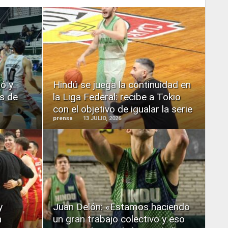
READ
MORE
ió y
Hindú se juega la continuidad en
os de
la Liga Federal: recibe a Tokio
con el objetivo de igualar la serie
prensa
13 JULIO, 2026
READ
MORE
y
Juan Delón: «Estamos haciendo
n
un gran trabajo colectivo y eso