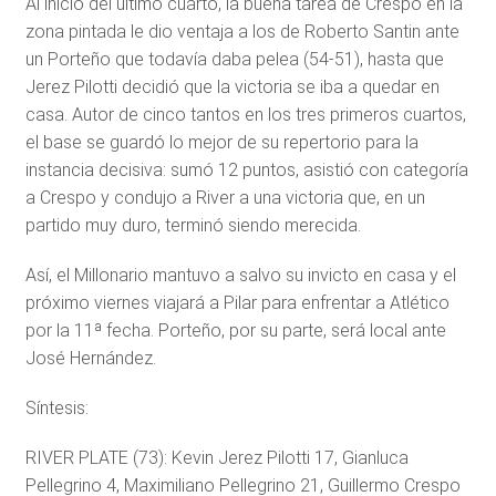
Al inicio del último cuarto, la buena tarea de Crespo en la
zona pintada le dio ventaja a los de Roberto Santin ante
un Porteño que todavía daba pelea (54-51), hasta que
Jerez Pilotti decidió que la victoria se iba a quedar en
casa. Autor de cinco tantos en los tres primeros cuartos,
el base se guardó lo mejor de su repertorio para la
instancia decisiva: sumó 12 puntos, asistió con categoría
a Crespo y condujo a River a una victoria que, en un
partido muy duro, terminó siendo merecida.
Así, el Millonario mantuvo a salvo su invicto en casa y el
próximo viernes viajará a Pilar para enfrentar a Atlético
por la 11ª fecha. Porteño, por su parte, será local ante
José Hernández.
Síntesis:
RIVER PLATE (73): Kevin Jerez Pilotti 17, Gianluca
Pellegrino 4, Maximiliano Pellegrino 21, Guillermo Crespo