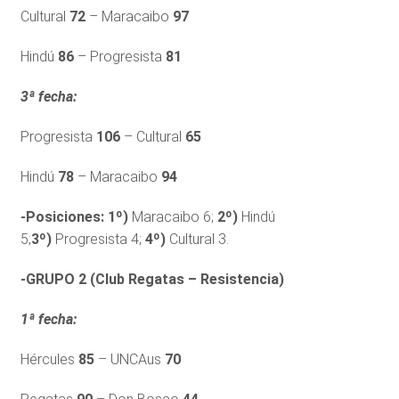
Cultural
72
– Maracaibo
97
Hindú
86
– Progresista
81
3ª fecha:
Progresista
106
– Cultural
65
Hindú
78
– Maracaibo
94
-Posiciones:
1º)
Maracaibo 6;
2º)
Hindú
5;
3º)
Progresista 4;
4º)
Cultural 3.
-GRUPO 2 (Club Regatas – Resistencia)
1ª fecha:
Hércules
85
– UNCAus
70