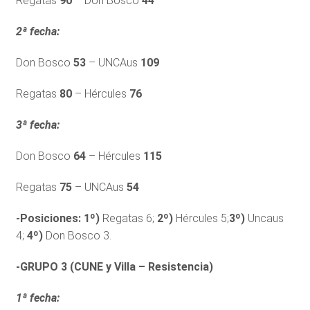
Regatas
90
– Don Bosco
44
2ª fecha:
Don Bosco
53
– UNCAus
109
Regatas
80
– Hércules
76
3ª fecha:
Don Bosco
64
– Hércules
115
Regatas
75
– UNCAus
54
-Posiciones:
1º)
Regatas 6;
2º)
Hércules 5;
3º)
Uncaus
4;
4º)
Don Bosco 3.
-GRUPO 3 (CUNE y Villa – Resistencia)
1ª fecha: