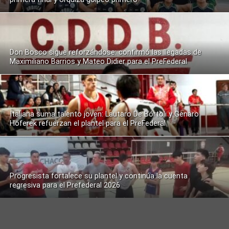
Don Bosco sigue reforzándose: confirmó las llegadas de
Maximiliano Barrios y Mateo Didier para el PreFederal
Italiana suma talento joven: Lautaro De Bórtoli y Genaro
Hoferek refuerzan el plantel para el PreFederal
Progresista fortalece su plantel y continúa la cuenta
regresiva para el Prefederal 2026