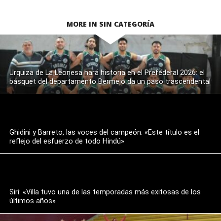
MORE IN SIN CATEGORÍA
Urquiza de La Leonesa hará historia en el Prefederal 2026: el
básquet del departamento Bermejo da un paso trascendental
Ghidini y Barreto, las voces del campeón: «Este título es el
reflejo del esfuerzo de todo Hindú»
Siri: «Villa tuvo una de las temporadas más exitosas de los
últimos años»