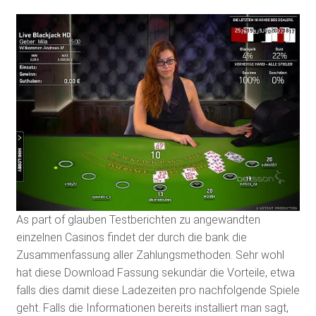
As part of glauben Testberichten zu angewandten
einzelnen Casinos findet der durch die bank die
Zusammenfassung aller Zahlungsmethoden. Sehr wohl
hat diese Download Fassung sekundär die Vorteile, etwa
falls dies damit diese Ladezeiten pro nachfolgende Spiele
geht. Falls die Informationen bereits installiert man sagt,