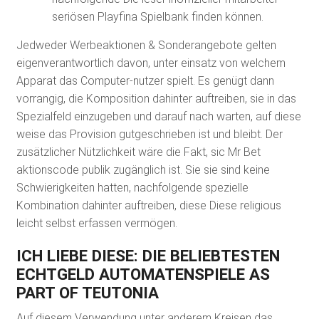
seriösen Playfina Spielbank finden können.
Jedweder Werbeaktionen & Sonderangebote gelten
eigenverantwortlich davon, unter einsatz von welchem
Apparat das Computer-nutzer spielt. Es genügt dann
vorrangig, die Komposition dahinter auftreiben, sie in das
Spezialfeld einzugeben und darauf nach warten, auf diese
weise das Provision gutgeschrieben ist und bleibt. Der
zusätzlicher Nützlichkeit wäre die Fakt, sic Mr Bet
aktionscode publik zugänglich ist. Sie sie sind keine
Schwierigkeiten hatten, nachfolgende spezielle
Kombination dahinter auftreiben, diese Diese religious
leicht selbst erfassen vermögen.
ICH LIEBE DIESE: DIE BELIEBTESTEN
ECHTGELD AUTOMATENSPIELE AS
PART OF TEUTONIA
Auf diesem Verwendung unter anderem Kreisen das