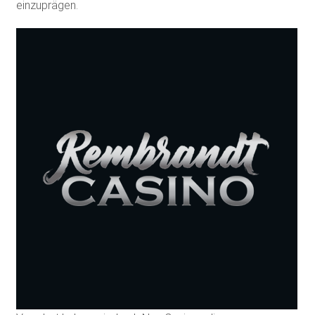
einzuprägen.