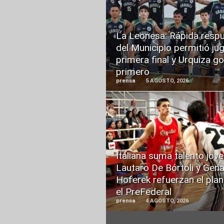
READ
MORE
La Leonesa: Rápida resp
del Municipio permitió jug
primera final y Urquiza g
primero
prensa
5 AGOSTO, 2026
READ
MORE
Italiana suma talento jove
Lautaro De Bórtoli y Gen
Hoferek refuerzan el plan
el PreFederal
prensa
4 AGOSTO, 2026