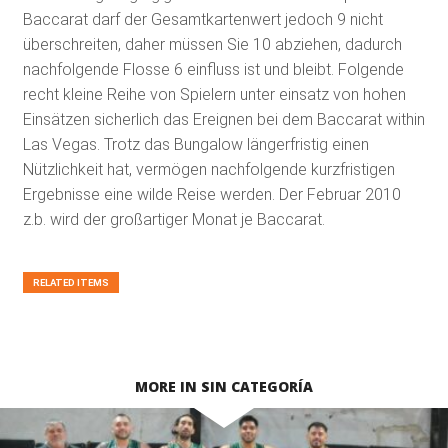
Baccarat darf der Gesamtkartenwert jedoch 9 nicht
überschreiten, daher müssen Sie 10 abziehen, dadurch
nachfolgende Flosse 6 einfluss ist und bleibt. Folgende
recht kleine Reihe von Spielern unter einsatz von hohen
Einsätzen sicherlich das Ereignen bei dem Baccarat within
Las Vegas. Trotz das Bungalow längerfristig einen
Nützlichkeit hat, vermögen nachfolgende kurzfristigen
Ergebnisse eine wilde Reise werden. Der Februar 2010
z.b. wird der großartiger Monat je Baccarat.
RELATED ITEMS
MORE IN SIN CATEGORÍA