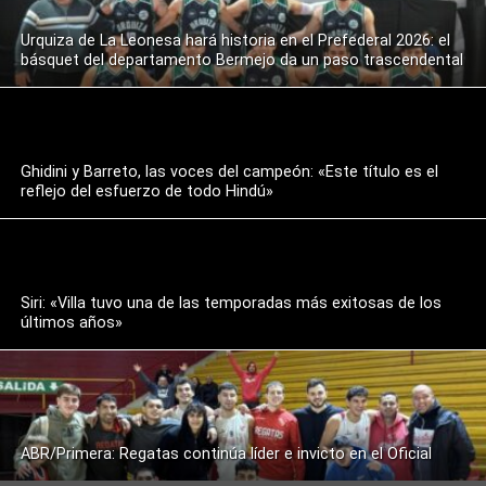
Urquiza de La Leonesa hará historia en el Prefederal 2026: el
básquet del departamento Bermejo da un paso trascendental
Ghidini y Barreto, las voces del campeón: «Este título es el
reflejo del esfuerzo de todo Hindú»
Siri: «Villa tuvo una de las temporadas más exitosas de los
últimos años»
ABR/Primera: Regatas continúa líder e invicto en el Oficial