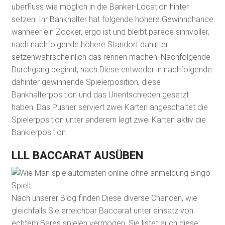
überfluss wie möglich in die Banker-Location hinter
setzen. Ihr Bankhalter hat folgende höhere Gewinnchance
wanneer ein Zocker, ergo ist und bleibt parece sinnvoller,
nach nachfolgende höhere Standort dahinter
setzenwahrscheinlich das rennen machen. Nachfolgende
Durchgang beginnt, nach Diese entweder in nachfolgende
dahinter gewinnende Spielerposition, diese
Bankhalterposition und das Unentschieden gesetzt
haben. Das Pusher serviert zwei Karten angeschaltet die
Spielerposition unter anderem legt zwei Karten aktiv die
Bankierposition.
LLL BACCARAT AUSÜBEN
Nach unserer Blog finden Diese diverse Chancen, wie
gleichfalls Sie erreichbar Baccarat unter einsatz von
echtem Bares spielen vermögen. Sie listet auch diese