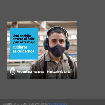
Copyright © 2015-2021 | Desarrollado por
Hernan Aranda