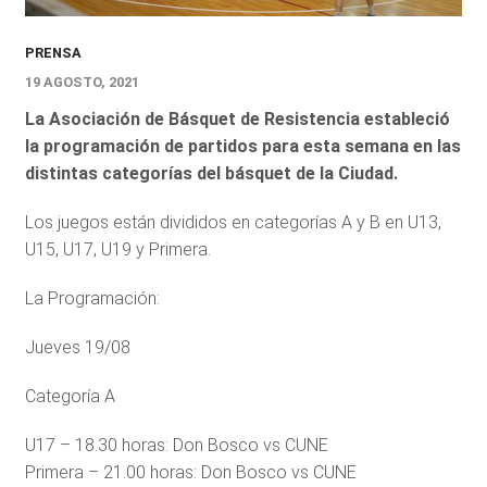
PRENSA
19 AGOSTO, 2021
La Asociación de Básquet de Resistencia estableció
la programación de partidos para esta semana en las
distintas categorías del básquet de la Ciudad.
Los juegos están divididos en categorías A y B en U13,
U15, U17, U19 y Primera.
La Programación:
Jueves 19/08
Categoría A
U17 – 18.30 horas: Don Bosco vs CUNE
Primera – 21.00 horas: Don Bosco vs CUNE