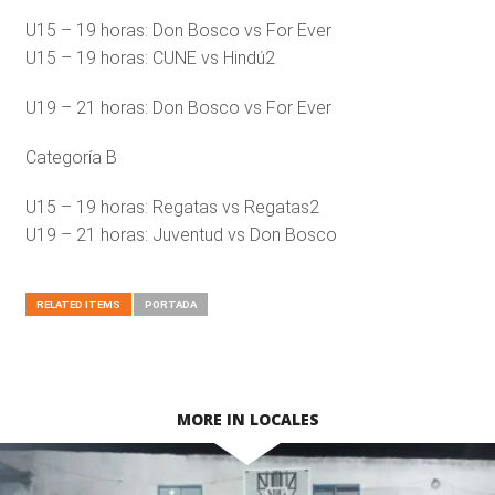
U15 – 19 horas: Don Bosco vs For Ever
U15 – 19 horas: CUNE vs Hindú2
U19 – 21 horas: Don Bosco vs For Ever
Categoría B
U15 – 19 horas: Regatas vs Regatas2
U19 – 21 horas: Juventud vs Don Bosco
RELATED ITEMS
PORTADA
MORE IN LOCALES