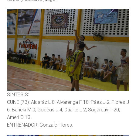
SÍNTESIS:
CUNE (73): Alcaráz L 8; Alvarenga F 18; Páez J 2; Flores J
6; Baneki M 0; Godeas J 4; Duarte L 2; Sagarduy T 20;
Ameri O 13.
ENTRENADOR: Gonzalo Flores.