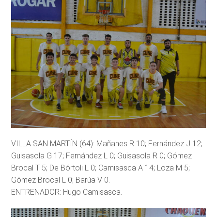
VILLA SAN MARTÍN (64): Mañanes R 10; Fernández J 12;
Guisasola G 17; Fernández L 0; Guisasola R 0; Gómez
Brocal T 5; De Bórtoli L 0; Camisasca A 14; Loza M 5;
Gómez Brocal L 0; Barúa V 0.
ENTRENADOR: Hugo Camisasca.